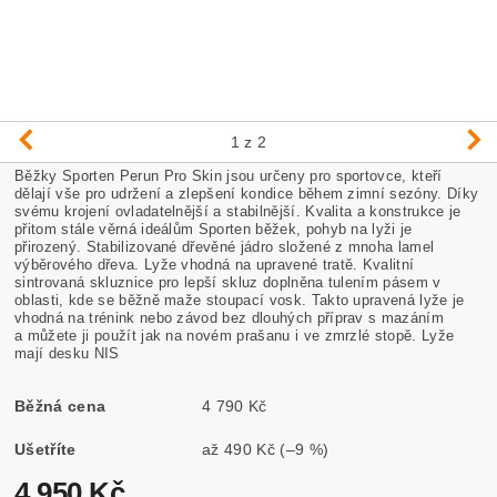
1
z 2
Běžky Sporten Perun Pro Skin jsou určeny
pro sportovce, kteří
dělají vše pro udržení a zlepšení kondice během zimní sezóny. Díky
svému krojení ovladatelnější a stabilnější. Kvalita a konstrukce je
přitom stále věrná ideálům Sporten běžek, pohyb na lyži je
přirozený. Stabilizované dřevěné jádro složené z mnoha lamel
výběrového dřeva. Lyže vhodná na upravené tratě. Kvalitní
sintrovaná skluznice pro lepší skluz doplněna tulením pásem v
oblasti, kde se běžně maže stoupací vosk. Takto upravená lyže je
vhodná na trénink nebo závod bez dlouhých příprav s mazáním
a můžete ji použít jak na novém prašanu i ve zmrzlé stopě. Lyže
mají desku NIS
Běžná cena
4 790 Kč
Ušetříte
až
490 Kč
(–9 %)
4 950 Kč