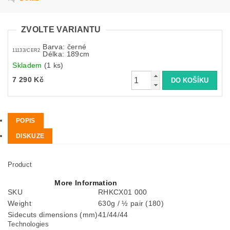
ZVOLTE VARIANTU
Barva: černé
11133/CER2
Délka: 189cm
Skladem
(1 ks)
7 290 Kč
POPIS
DISKUZE
Product
More Information
SKU
RHKCX01 000
Weight
630g / ½ pair (180)
Sidecuts dimensions (mm)
41/44/44
Technologies