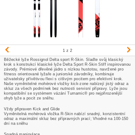
1
z 2
Běžecké lyže Rossignol Delta sport R-Skin. Slaďte svůj klasický
krok s konstrukcí klasické lyže Delta Sport R-Skin Stiff inspirovanou
závody. Prémiové dřevěné jádro s nízkou hustotou, navržené pro
fitness orientované lyžaře a juniorské závodníky, kombinuje
uživatelsky přívětivou flexi s citlivým pocitem pro efektivní krok.
Naše vyměnitelné mohérové ​​vložky kick-zone nabízejí jistý odraz a
skluz za všech podmínek bez nutnosti servisní přípravy. Lyže jsou
kompatibilní se systémem vázání Turnamic® pro nejpřirozenější
ohyb lyže a pocit ze sněhu.
Vždy připraven Kick and Glide
Vyměnitelná mohérová vložka R-Skin nabízí snadný, konzistentní
odraz a maximální skluz bez přípravných prací; Vhodné na 100-150
dní na sněhu
Snadná manipulace