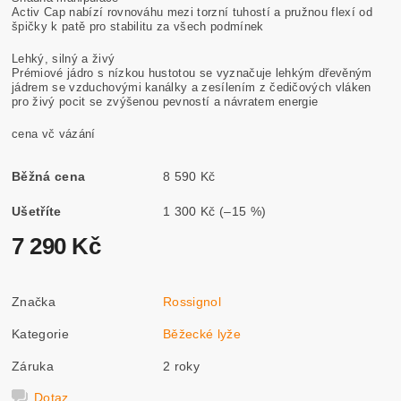
Activ Cap nabízí rovnováhu mezi torzní tuhostí a pružnou flexí od
špičky k patě pro stabilitu za všech podmínek
Lehký, silný a živý
Prémiové jádro s nízkou hustotou se vyznačuje lehkým dřevěným
jádrem se vzduchovými kanálky a zesílením z čedičových vláken
pro živý pocit se zvýšenou pevností a návratem energie
cena vč vázání
Běžná cena
8 590 Kč
Ušetříte
1 300 Kč
(–15 %)
7 290 Kč
Značka
Rossignol
Kategorie
Běžecké lyže
Záruka
2 roky
Dotaz