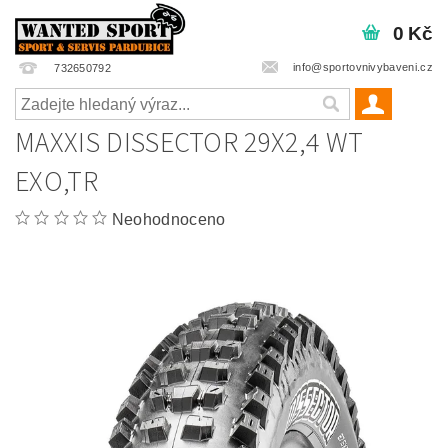
0 Kč
info@sportovnivybaveni.cz
732650792
MAXXIS DISSECTOR 29X2,4 WT
EXO,TR
Neohodnoceno