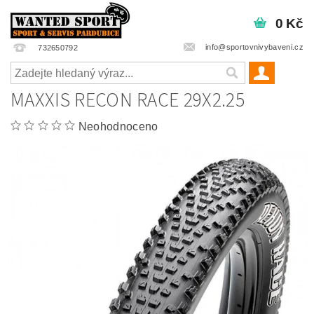
0 Kč
info@sportovnivybaveni.cz
732650792
MAXXIS RECON RACE 29X2.25
Neohodnoceno