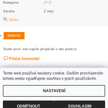
Kategorie
27,5"
Záruka
2 roky
Dotaz
DISKUZE
Buďte první, kdo napíše příspěvek k této položce.
Přidat komentář
Tento web používá soubory cookie. Dalším procházením
tohoto webu vyjadřujete souhlas s jejich používáním.
Upravit nastavení
2026 ©
WANTED SPORT PARDUBICE
, všechna práva vyhrazena
NASTAVENÍ
cookies
Vytvořil Shoptet
ODMÍTNOUT
SOUHLASÍM