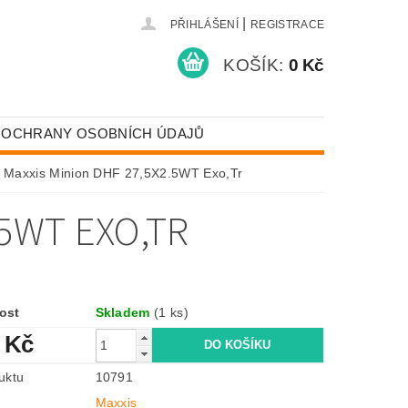
|
PŘIHLÁŠENÍ
REGISTRACE
KOŠÍK:
0 Kč
 OCHRANY OSOBNÍCH ÚDAJŮ
Maxxis Minion DHF 27,5X2.5WT Exo,Tr
.5WT EXO,TR
ost
Skladem
(1 ks)
 Kč
uktu
10791
Maxxis