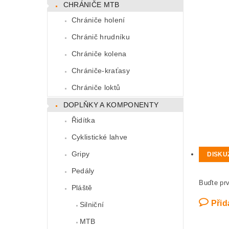
CHRÁNIČE MTB
Chrániče holení
Chránič hrudníku
Chrániče kolena
Chrániče-kraťasy
Chrániče loktů
DOPLŇKY A KOMPONENTY
Řidítka
Cyklistické lahve
Gripy
DISKU
Pedály
Buďte prv
Pláště
Přid
Silniční
MTB