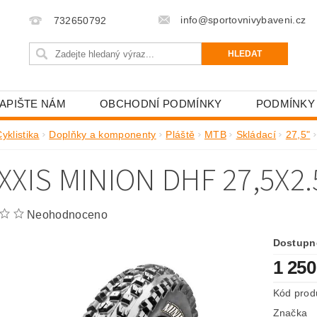
info@sportovnivybaveni.cz
732650792
APIŠTE NÁM
OBCHODNÍ PODMÍNKY
PODMÍNKY
yklistika
Doplňky a komponenty
Pláště
MTB
Skládací
27,5"
XXIS MINION DHF 27,5X2
Neohodnoceno
Dostupn
1 250
Kód prod
Značka