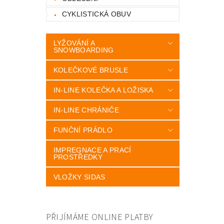
CYKLISTICKÁ OBUV
LYŽOVÁNÍ A
SNOWBOARDING
KOLEČKOVÉ BRUSLE
IN-LINE KOLEČKA A LOŽISKA
IN-LINE CHRÁNIČE
FUNČNÍ PRÁDLO
IMPREGNACE A PRACÍ
PROSTŘEDKY
VLOŽKY SIDAS
PŘIJÍMÁME ONLINE PLATBY