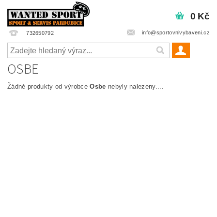
0 Kč
info@sportovnivybaveni.cz
732650792
OSBE
Žádné produkty od výrobce
Osbe
nebyly nalezeny....