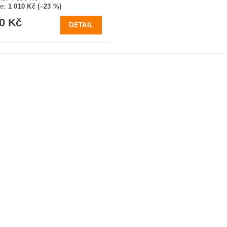
te
:
1 010 Kč (–23 %)
80 Kč
DETAIL