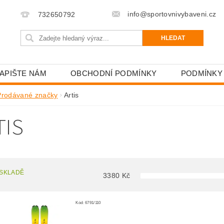
info@sportovnivybaveni.cz
732650792
APIŠTE NÁM
OBCHODNÍ PODMÍNKY
PODMÍNKY
Prodávané značky
Artis
TIS
 SKLADĚ
3380
Kč
Kód:
6791/110