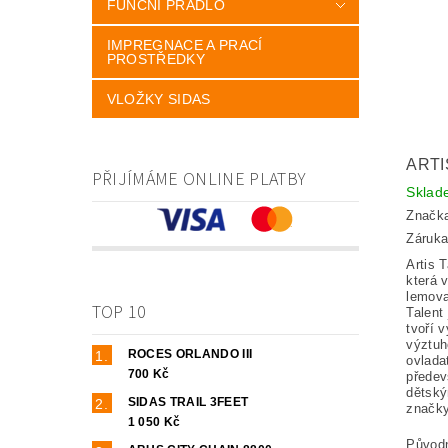
FUNČNÍ PRÁDLO
IMPREGNACE A PRACÍ
PROSTŘEDKY
VLOŽKY SIDAS
ARTI
PŘIJÍMÁME ONLINE PLATBY
Skla
Značk
Záruka
Artis 
která 
lemova
TOP 10
Talent 
tvoří 
výztuh
ROCES ORLANDO III
ovlada
700 Kč
předev
dětský
SIDAS TRAIL 3FEET
značky 
1 050 Kč
Původ