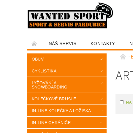
NÁŠ SERVIS
KONTAKTY
N
OBUV
AR
CYKLISTIKA
LYŽOVÁNÍ A
SNOWBOARDING
KOLEČKOVÉ BRUSLE
NA
IN-LINE KOLEČKA A LOŽISKA
IN-LINE CHRÁNIČE