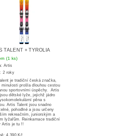
S TALENT + TYROLIA
dem
(1 ks)
a:
Artis
: 2 roky
Talent je tradiční česká značka,
v minulosti prošla dlouhou cestou
nou sportovními úspěchy. Artis
jsou dětské lyže, jejichž jádro
vysokomolekulární pěna s
ou. Artis Talent jsou snadno
telné, pohodlné a jsou určeny
ším rekreačním, juniorským a
m lyžařům. Reinkarnace tradiční
Artis je tu !!
ně:
4 390 Kč