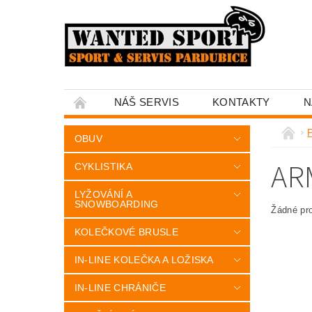
NÁŠ SERVIS
KONTAKTY
N
OBUV
AR
CYKLISTIKA
LYŽOVÁNÍ A
SNOWBOARDING
Žádné pr
KOLEČKOVÉ BRUSLE
IN-LINE KOLEČKA A LOŽISKA
IN-LINE CHRÁNIČE