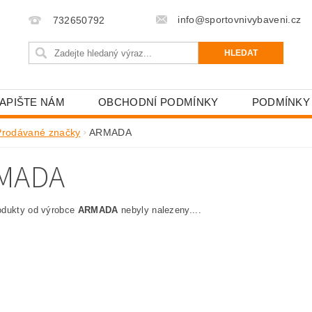
info@sportovnivybaveni.cz
732650792
APIŠTE NÁM
OBCHODNÍ PODMÍNKY
PODMÍNKY
Prodávané značky
ARMADA
MADA
odukty od výrobce
ARMADA
nebyly nalezeny....