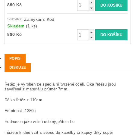
890 Kč
Zamykání: Kód
14523/KOD
Skladem
(1 ks)
890 Kč
POPIS
DISKUZE
Řetěz je vyroben ze speciální tvrzené oceli. Oka řetězu jsou
zavařená z materiálu průměr 7mm.
Délka řetězu: 110cm
Hmotnost: 1380g
Hodnocen jako velmi odolný,přitom ho
můžete klidně vzít s sebou do kabelky či kapsy díky super