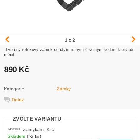
1
z 2
Tvrzený řetězový zámek se čtyřmístným číselným kódem,který jde
měnit.
890 Kč
Kategorie
Zámky
Dotaz
ZVOLTE VARIANTU
Zamykání: Klíč
14523/KLI
Skladem
(>2 ks)