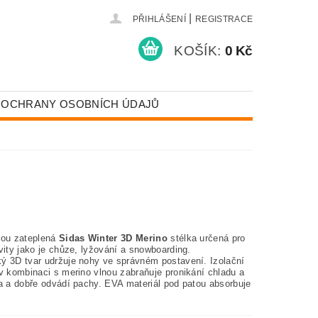
|
PŘIHLÁŠENÍ
REGISTRACE
KOŠÍK:
0 Kč
 OCHRANY OSOBNÍCH ÚDAJŮ
nou zateplená
Sidas Winter 3D Merino
stélka určená pro
vity jako je chůze, lyžování a snowboarding.
ý 3D tvar udržuje nohy ve správném postavení. Izolační
 v kombinaci s merino vlnou zabraňuje pronikání chladu a
la a dobře odvádí pachy. EVA materiál pod patou absorbuje