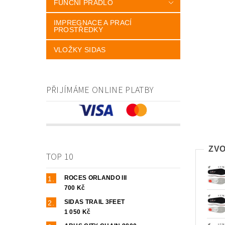
FUNČNÍ PRÁDLO
IMPREGNACE A PRACÍ
PROSTŘEDKY
VLOŽKY SIDAS
PŘIJÍMÁME ONLINE PLATBY
ZVO
TOP 10
ROCES ORLANDO III
700 Kč
SIDAS TRAIL 3FEET
1 050 Kč