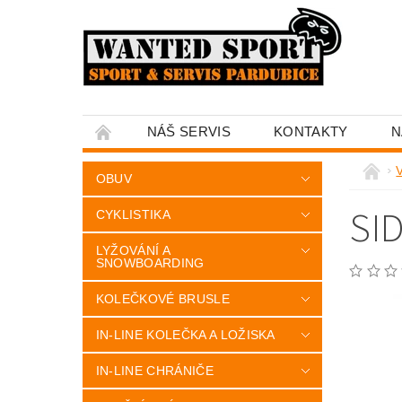
NÁŠ SERVIS
KONTAKTY
N
OBUV
SI
CYKLISTIKA
LYŽOVÁNÍ A
SNOWBOARDING
KOLEČKOVÉ BRUSLE
IN-LINE KOLEČKA A LOŽISKA
IN-LINE CHRÁNIČE