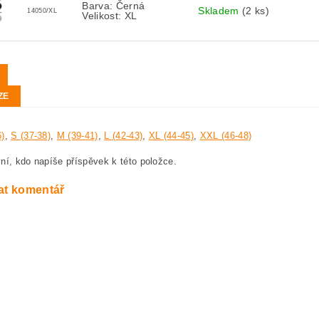
Barva: Černá
Skladem
(2 ks)
14050/XL
Velikost: XL
ZE
6)
,
S (37-38)
,
M (39-41)
,
L (42-43)
,
XL (44-45)
,
XXL (46-48)
ní, kdo napíše příspěvek k této položce.
at komentář