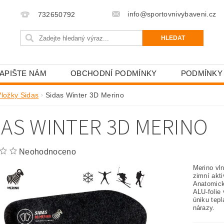
info@sportovnivybaveni.cz
732650792
APIŠTE NÁM
OBCHODNÍ PODMÍNKY
PODMÍNKY
Vložky Sidas
Sidas Winter 3D Merino
DAS WINTER 3D MERINO
Neohodnoceno
Merino vl
zimní akti
Anatomick
ALU-folie
úniku tep
nárazy.