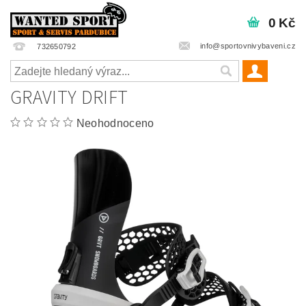
0 Kč
info@sportovnivybaveni.cz
732650792
GRAVITY DRIFT
Neohodnoceno