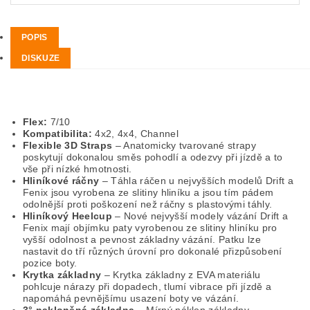
POPIS
DISKUZE
Flex:
7/10
Kompatibilita:
4x2, 4x4, Channel
Flexible 3D Straps
– Anatomicky tvarované strapy
poskytují dokonalou směs pohodlí a odezvy při jízdě a to
vše při nízké hmotnosti.
Hliníkové ráčny
– Táhla ráčen u nejvyšších modelů Drift a
Fenix jsou vyrobena ze slitiny hliníku a jsou tím pádem
odolnější proti poškození než ráčny s plastovými táhly.
Hliníkový Heelcup
– Nové nejvyšší modely vázání Drift a
Fenix mají objímku paty vyrobenou ze slitiny hliníku pro
vyšší odolnost a pevnost základny vázání. Patku lze
nastavit do tří různých úrovní pro dokonalé přizpůsobení
pozice boty.
Krytka základny
– Krytka základny z EVA materiálu
pohlcuje nárazy při dopadech, tlumí vibrace při jízdě a
napomáhá pevnějšímu usazení boty ve vázání.