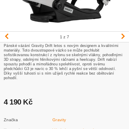
1
z 7
Pánské vázání Gravity Drift l
etos s novým designem a kvalitními
materiály. Toto dvoustrapové vázko se může pochlubit
sofistikovanou konstrukcí z nylonu se skelnými vlákny, pohodlnými
3D strapy, odolnými hliníkovými ráčnami a heelcupy. Drift nabízí
spoustu pohodlí a mimořádnou spolehlivost, oproti svému
předchůdci G3 je navíc o 30 % lehčí a pyšní se větší odolností.
Díky vyšší tuhosti si s ním užiješ rychlé reakce bez obětování
pohodlí.
4 190 Kč
Značka
Gravity