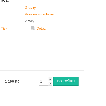
 Kč
Gravity
e
Vaky na snowboard
2 roky
Tisk
Dotaz
1 190 Kč