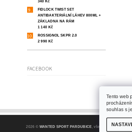
340 Kč
FIDLOCK TWIST SET
ANTIBAKTERIÁLNÍ LÁHEV 800ML +
ZÁKLADNA NA RÁM
1 140 Kč
ROSSIGNOL SKPR 2.0
2 990 Kč
FACEBOOK
Tento web p
procházením
souhlas s j
NASTAV
2026 ©
WANTED SPORT PARDUBICE
, všechna práva vyhra