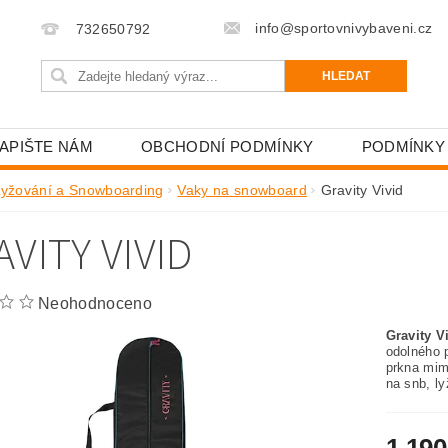
info@sportovnivybaveni.cz
732650792
APIŠTE NÁM
OBCHODNÍ PODMÍNKY
PODMÍNKY
Lyžování a Snowboarding
Vaky na snowboard
Gravity Vivid
VITY VIVID
Neohodnoceno
Gravity V
odolného p
prkna mim
na snb, ly