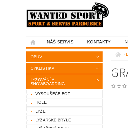
NÁŠ SERVIS
KONTAKTY
N
OBUV
GRA
CYKLISTIKA
LYŽOVÁNÍ A
SNOWBOARDING
VYSOUŠEČE BOT
HOLE
LYŽE
LYŽAŘSKÉ BRÝLE