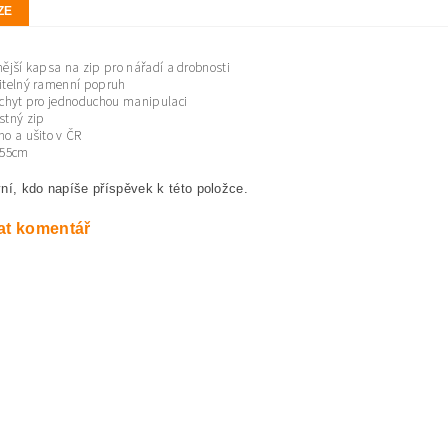
ZE
ější kapsa na zip pro nářadí a drobnosti
itelný ramenní popruh
úchyt pro jednoduchou manipulaci
stný zip
o a ušito v ČR
155cm
ní, kdo napíše příspěvek k této položce.
at komentář