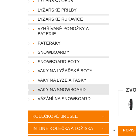
LYŽAŘSKÁ OBUV
LYŽAŘSKÉ PŘILBY
LYŽAŘSKÉ RUKAVICE
VYHŘÍVANÉ PONOŽKY A
BATERIE
PÁTEŘÁKY
SNOWBOARDY
SNOWBOARD BOTY
VAKY NA LYŽAŘSKÉ BOTY
VAKY NA LYŽE A TAŠKY
VAKY NA SNOWBOARD
ZVO
VÁZÁNÍ NA SNOWBOARD
KOLEČKOVÉ BRUSLE
IN-LINE KOLEČKA A LOŽISKA
POPIS