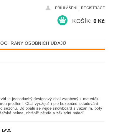
|
PŘIHLÁŠENÍ
REGISTRACE
KOŠÍK:
0 Kč
 OCHRANY OSOBNÍCH ÚDAJŮ
ivid
je jednoduchý designový obal vyrobený z materiálu
roti prodření. Obal využiješ i pro bezpečné skladování
o sezónu. Do obalu se vejde snowboard s vázáním, boty
žařská helma, chránič páteře a základní nářadí.