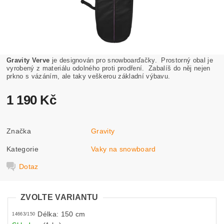
Gravity Verve
je designován pro snowboarďačky. Prostorný o
bal je
vyrobený z materiálu odolného proti prodření. Zabalíš do něj nejen
prkno s vázáním, ale taky veškerou základní výbavu.
1 190 Kč
Značka
Gravity
Kategorie
Vaky na snowboard
Dotaz
ZVOLTE VARIANTU
Délka: 150 cm
14663/150