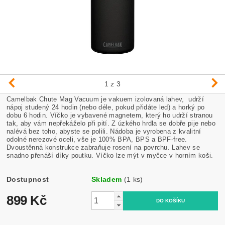
1
z 3
Camelbak Chute Mag Vacuum je vakuem izolovaná lahev, udrží
nápoj studený 24 hodin (nebo déle, pokud přidáte led) a horký po
dobu 6 hodin. Víčko je vybavené magnetem, který ho udrží stranou
tak, aby vám nepřekáželo při pití. Z úzkého hrdla se dobře pije nebo
nalévá bez toho, abyste se polili. Nádoba je vyrobena z kvalitní
odolné nerezové oceli, vše je 100% BPA, BPS a BPF-free.
Dvoustěnná konstrukce zabraňuje rosení na povrchu. Lahev se
snadno přenáší díky poutku. Víčko lze mýt v myčce v horním koši.
Dostupnost
Skladem
(1 ks)
899 Kč