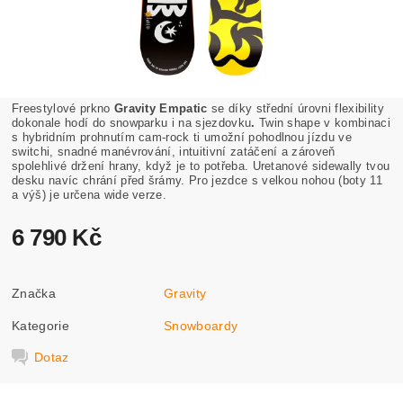
Freestylové prkno
Gravity Empatic
se díky střední úrovni flexibility
dokonale hodí do snowparku i na sjezdovku
.
Twin shape v kombinaci
s hybridním prohnutím cam-rock ti umožní pohodlnou jízdu ve
switchi, snadné manévrování, intuitivní zatáčení a zároveň
spolehlivé držení hrany, když je to potřeba.
Uretanové sidewally tvou
desku navíc chrání před šrámy. Pro jezdce s velkou nohou (boty 11
a výš) je určena wide verze.
6 790 Kč
Značka
Gravity
Kategorie
Snowboardy
Dotaz