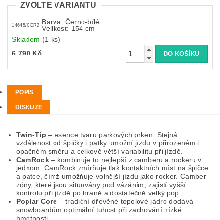
ZVOLTE VARIANTU
Barva: Černo-bílé
14645/CER2
Velikost: 154 cm
Skladem
(1 ks)
6 790 Kč
POPIS
DISKUZE
Twin-Tip
– esence tvaru parkových prken. Stejná
vzdálenost od špičky i patky umožní jízdu v přirozeném i
opačném směru a celkově větší variabilitu při jízdě.
CamRock
– kombinuje to nejlepší z camberu a rockeru v
jednom. CamRock zmírňuje tlak kontaktních míst na špičce
a patce, čímž umožňuje volnější jízdu jako rocker. Camber
zóny, které jsou situovány pod vázáním, zajistí vyšší
kontrolu při jízdě po hraně a dostatečně velký pop.
Poplar Core
– tradiční dřevěné topolové jádro dodává
snowboardům optimální tuhost při zachování nízké
hmotnosti.