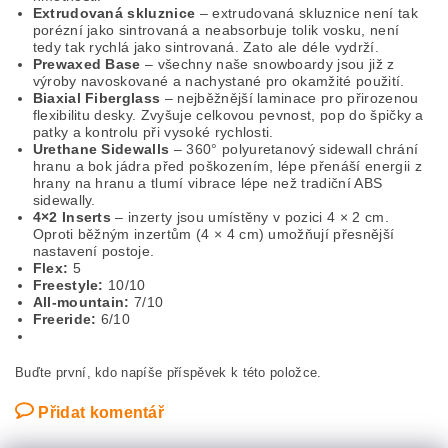
Extrudovaná skluznice
– extrudovaná skluznice není tak
porézní jako sintrovaná a neabsorbuje tolik vosku, není
tedy tak rychlá jako sintrovaná. Zato ale déle vydrží.
Prewaxed Base
– všechny naše snowboardy jsou již z
výroby navoskované a nachystané pro okamžité použití.
Biaxial Fiberglass
– nejběžnější laminace pro přirozenou
flexibilitu desky. Zvyšuje celkovou pevnost, pop do špičky a
patky a kontrolu při vysoké rychlosti.
Urethane Sidewalls
– 360° polyuretanový sidewall chrání
hranu a bok jádra před poškozením, lépe přenáší energii z
hrany na hranu a tlumí vibrace lépe než tradiční ABS
sidewally.
4×2 Inserts
– inzerty jsou umístěny v pozici 4 × 2 cm.
Oproti běžným inzertům (4 × 4 cm) umožňují přesnější
nastavení postoje.
Flex:
5
Freestyle:
10/10
All-mountain:
7/10
Freeride:
6/10
Buďte první, kdo napíše příspěvek k této položce.
Přidat komentář