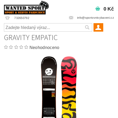
0 Kč
info@sportovnivybaveni.cz
732650792
GRAVITY EMPATIC
Neohodnoceno