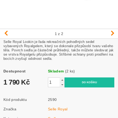
1
z 2
Selle Royal Lookin je řada rekreačních pohodlných sedel
vybavených Royalgelem, který se dokonale přizpůsobí tvaru vašeho
těla. Povrch sedla je částečně průhledný, takže můžete sledovat jak
se vrstva Royalgelu přizpůsobuje. Stříbrné ochrany proti prodření na
bocích zvyšují odolnost sedla.
Dostupnost
Skladem
(2 ks)
1 790 Kč
Kód produktu
2590
Značka
Selle Royal