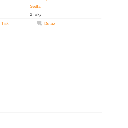
e
Sedla
2 roky
Tisk
Dotaz