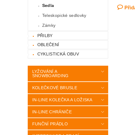
Sedla
Přid
Teleskopické sedlovky
Zámky
PŘILBY
OBLEČENÍ
CYKLISTICKÁ OBUV
LYŽOVÁNÍ A
SNOWBOARDING
KOLEČKOVÉ BRUSLE
IN-LINE KOLEČKA A LOŽISKA
IN-LINE CHRÁNIČE
FUNČNÍ PRÁDLO