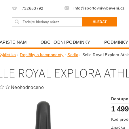
info@sportovnivybaveni.cz
732650792
APIŠTE NÁM
OBCHODNÍ PODMÍNKY
PODMÍNKY
yklistika
Doplňky a komponenty
Sedla
Selle Royal Explora Athle
LLE ROYAL EXPLORA ATH
Neohodnoceno
Dostupn
1 499
Kód prod
Značka