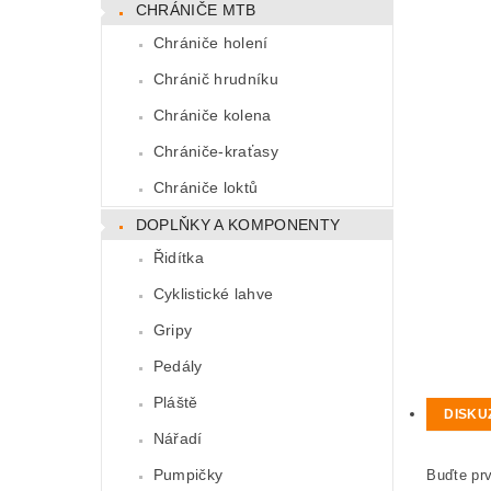
CHRÁNIČE MTB
Chrániče holení
Chránič hrudníku
Chrániče kolena
Chrániče-kraťasy
Chrániče loktů
DOPLŇKY A KOMPONENTY
Řidítka
Cyklistické lahve
Gripy
Pedály
Pláště
DISKU
Nářadí
Pumpičky
Buďte prv