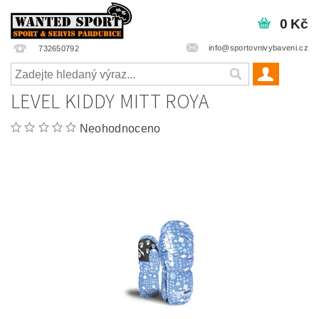
0 Kč
info@sportovnivybaveni.cz
732650792
LEVEL KIDDY MITT ROYA
Neohodnoceno