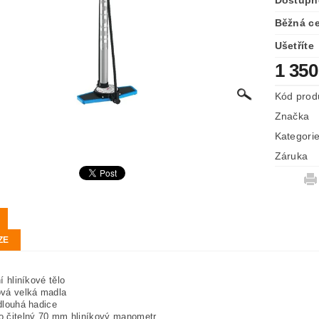
Dostupn
Běžná c
Ušetříte
1 350
Kód prod
Značka
Kategori
Záruka
ZE
í hliníkové tělo
vá velká madla
dlouhá hadice
 čitelný 70 mm hliníkový manometr