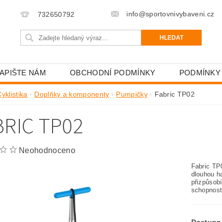
info@sportovnivybaveni.cz
732650792
APIŠTE NÁM
OBCHODNÍ PODMÍNKY
PODMÍNKY
yklistika
Doplňky a komponenty
Pumpičky
Fabric TP02
BRIC TP02
Neohodnoceno
Fabric TP
dlouhou h
přizpůsob
schopnosti