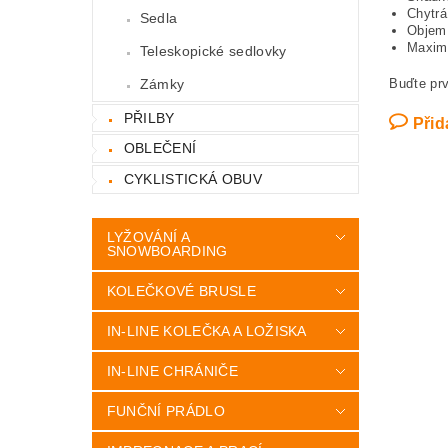
Chytrá
Sedla
Objem 
Maximá
Teleskopické sedlovky
Zámky
Buďte prv
PŘILBY
Přid
OBLEČENÍ
CYKLISTICKÁ OBUV
LYŽOVÁNÍ A
SNOWBOARDING
KOLEČKOVÉ BRUSLE
IN-LINE KOLEČKA A LOŽISKA
IN-LINE CHRÁNIČE
FUNČNÍ PRÁDLO