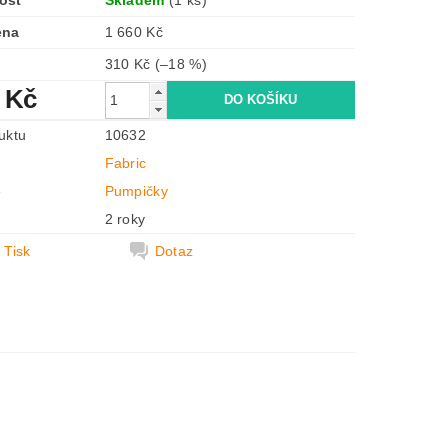
ost
Skladem
(1 ks)
ena
1 660 Kč
310 Kč
(–18 %)
 Kč
uktu
10632
Fabric
e
Pumpičky
2 roky
Tisk
Dotaz