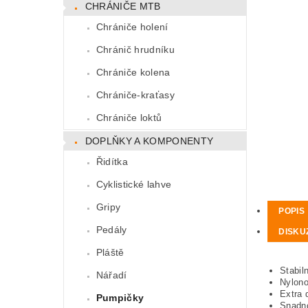
CHRÁNIČE MTB
Chrániče holení
Chránič hrudníku
Chrániče kolena
Chrániče-kraťasy
Chrániče loktů
DOPLŇKY A KOMPONENTY
Řidítka
Cyklistické lahve
Gripy
POPIS
Pedály
DISKU
Pláště
Stabiln
Nářadí
Nylono
Extra 
Pumpičky
Snadno