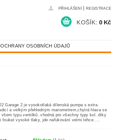
|
PŘIHLÁŠENÍ
REGISTRACE
KOŠÍK:
0 Kč
 OCHRANY OSOBNÍCH ÚDAJŮ
02 Garage 2
je vysokotlaká dílenská pumpa s extra
adicí a velkým přehledným manometrem,chytrá hlava se
í všem typu ventilků..vhodná pro všechny typy kol..díky
 foukat vysoké tlaky, jde nafukování velmi lehce.....