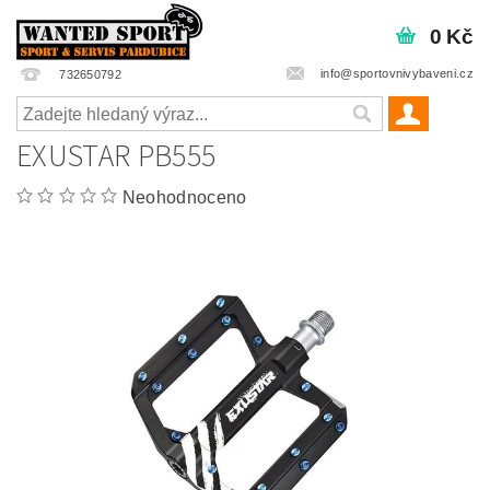
0 Kč
info@sportovnivybaveni.cz
732650792
EXUSTAR PB555
Neohodnoceno