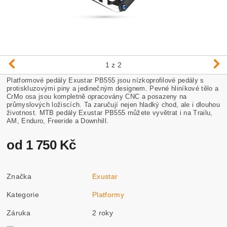
1
z 2
Platformové pedály Exustar PB555 jsou n
ízkoprofilové pedály
s
protiskluzovými piny a jedinečným designem. Pevné hliníkové tělo a
CrMo osa jsou kompletně opracovány CNC a posazeny na
průmyslových ložiscích. Ta zaručují nejen hladký chod, ale i dlouhou
životnost. MTB pedály Exustar PB555 můžete vyvětrat i na Trailu,
AM, Enduro, Freeride a Downhill.
od 1 750 Kč
Značka
Exustar
Kategorie
Platformy
Záruka
2 roky