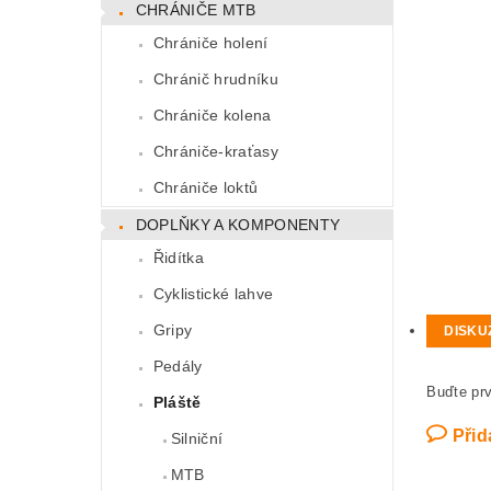
CHRÁNIČE MTB
Chrániče holení
Chránič hrudníku
Chrániče kolena
Chrániče-kraťasy
Chrániče loktů
DOPLŇKY A KOMPONENTY
Řidítka
Cyklistické lahve
Gripy
DISKU
Pedály
Buďte prv
Pláště
Přid
Silniční
MTB