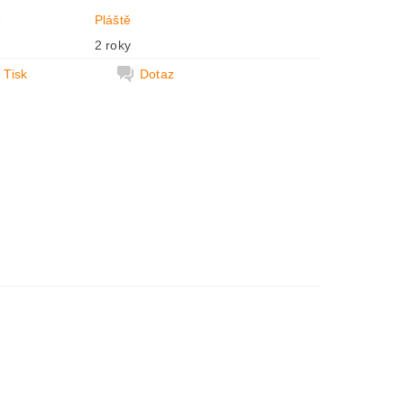
e
Pláště
2 roky
Tisk
Dotaz