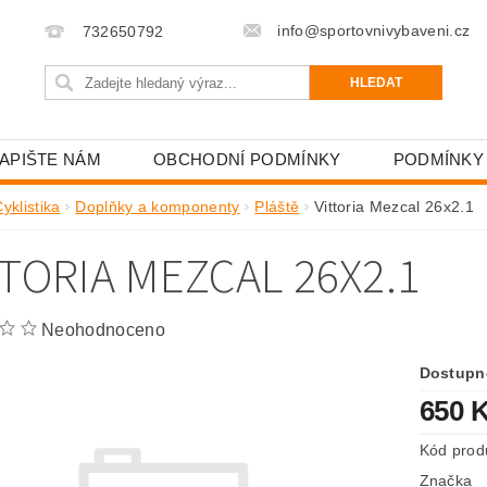
info@sportovnivybaveni.cz
732650792
APIŠTE NÁM
OBCHODNÍ PODMÍNKY
PODMÍNKY
yklistika
Doplňky a komponenty
Pláště
Vittoria Mezcal 26x2.1
TTORIA MEZCAL 26X2.1
Neohodnoceno
Dostupn
650 
Kód prod
Značka