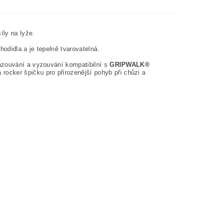
íly na lyže.
hodidla a je tepelně tvarovatelná.
azouvání a vyzouvání kompatibilní s
GRIPWALK®
cker špičku pro přirozenější pohyb při chůzi a