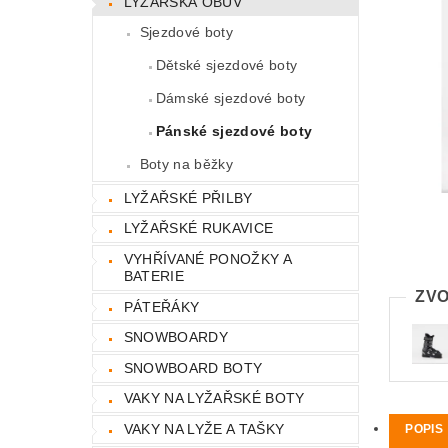
LYŽAŘSKÁ OBUV
Sjezdové boty
Dětské sjezdové boty
Dámské sjezdové boty
Pánské sjezdové boty
Boty na běžky
LYŽAŘSKÉ PŘILBY
LYŽAŘSKÉ RUKAVICE
VYHŘÍVANÉ PONOŽKY A
BATERIE
ZVO
PÁTEŘÁKY
SNOWBOARDY
SNOWBOARD BOTY
VAKY NA LYŽAŘSKÉ BOTY
VAKY NA LYŽE A TAŠKY
POPIS