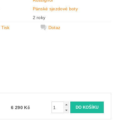
Rossignol
e
Pánské sjezdové boty
2 roky
Tisk
Dotaz
6 290 Kč