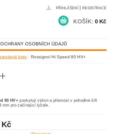
|
PŘIHLÁŠENÍ
REGISTRACE
KOŠÍK:
0 Kč
 OCHRANY OSOBNÍCH ÚDAJŮ
sjezdové boty
Rossignol Hi Speed 80 HV+
+
ed 80 HV+
poskytují výkon a přesnost v pohodlné šíři
4 mm pro začínající lyžaře.
 Kč