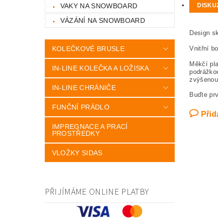
VAKY NA SNOWBOARD
DISKU
VÁZÁNÍ NA SNOWBOARD
Design s
KOLEČKOVÉ BRUSLE
Vnitřní b
Měkčí pla
IN-LINE KOLEČKA A LOŽISKA
podrážko
zvýšenou 
IN-LINE CHRÁNIČE
Buďte prv
FUNČNÍ PRÁDLO
Přid
IMPREGNACE A PRACÍ
PROSTŘEDKY
VLOŽKY SIDAS
PŘIJÍMÁME ONLINE PLATBY