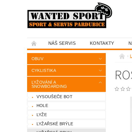
NÁŠ SERVIS
KONTAKTY
N
OBUV
RO
CYKLISTIKA
LYŽOVÁNÍ A
SNOWBOARDING
VYSOUŠEČE BOT
HOLE
LYŽE
LYŽAŘSKÉ BRÝLE