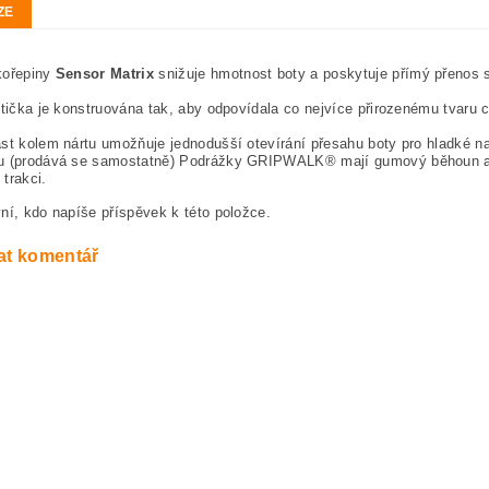
ZE
kořepiny
Sensor Matrix
snižuje hmotnost boty a poskytuje přímý přenos s
otička je konstruována tak, aby odpovídala co nejvíce přirozenému tvaru c
st kolem nártu umožňuje jednodušší otevírání přesahu boty pro hladké n
u (prodává se samostatně) Podrážky GRIPWALK® mají gumový běhoun a ro
trakci.
ní, kdo napíše příspěvek k této položce.
at komentář