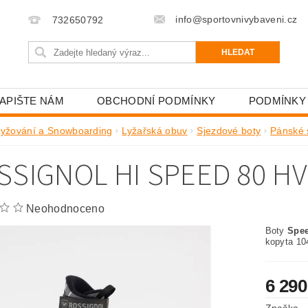
info@sportovnivybaveni.cz
732650792
APIŠTE NÁM
OBCHODNÍ PODMÍNKY
PODMÍNKY
Lyžování a Snowboarding
Lyžařská obuv
Sjezdové boty
Pánské 
SSIGNOL HI SPEED 80 HV
Neohodnoceno
Boty
Spe
kopyta 10
6 290