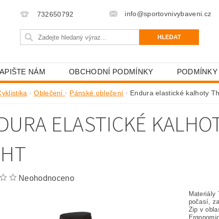
info@sportovnivybaveni.cz
732650792
APIŠTE NÁM
OBCHODNÍ PODMÍNKY
PODMÍNKY
yklistika
Oblečení
Pánské oblečení
Endura elastické kalhoty Th
DURA ELASTICKÉ KALHO
GHT
Neohodnoceno
Materiály
počasí, z
Zip v obla
Ergonomi