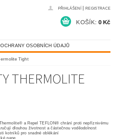
|
PŘIHLÁŠENÍ
REGISTRACE
KOŠÍK:
0 Kč
 OCHRANY OSOBNÍCH ÚDAJŮ
ermolite Tight
TY THERMOLITE
 Thermolite® a Repel TEFLON® chrání proti nepříznivému
aručují dlouhou životnost a částečnou voděodolnost
sti kotníků pro snadné oblékání
cké pane