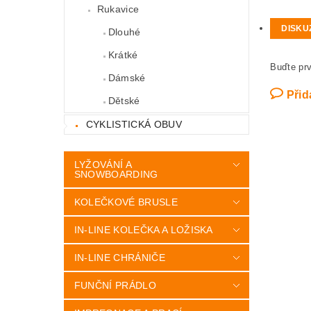
Rukavice
DISKU
Dlouhé
Krátké
Buďte prv
Dámské
Přid
Dětské
CYKLISTICKÁ OBUV
LYŽOVÁNÍ A
SNOWBOARDING
KOLEČKOVÉ BRUSLE
IN-LINE KOLEČKA A LOŽISKA
IN-LINE CHRÁNIČE
FUNČNÍ PRÁDLO