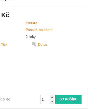
 Kč
Endura
e
Pánské oblečení
2 roky
Tisk
Dotaz
200 Kč