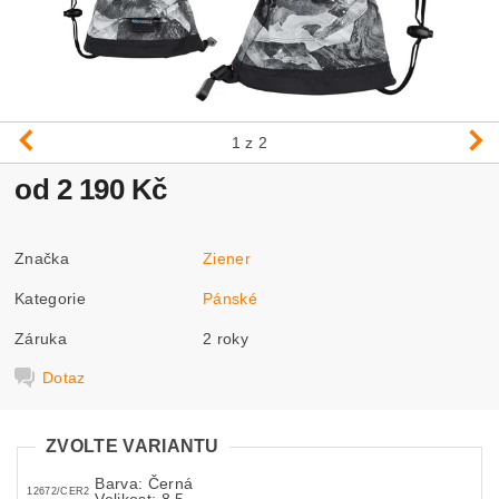
1
z 2
od 2 190 Kč
Značka
Ziener
Kategorie
Pánské
Záruka
2 roky
Dotaz
ZVOLTE VARIANTU
Barva: Černá
12672/CER2