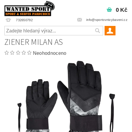
0 Kč
info@sportovnivybaveni.cz
732650792
ZIENER MILAN AS
Neohodnoceno