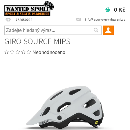
0 Kč
info@sportovnivybaveni.cz
732650792
GIRO SOURCE MIPS
Neohodnoceno