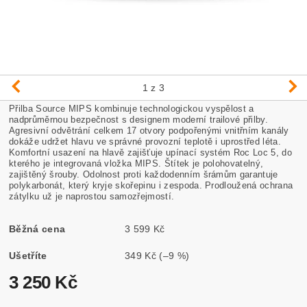
1
z 3
Přilba Source MIPS kombinuje technologickou vyspělost a
nadprůměrnou bezpečnost s designem moderní trailové přilby.
Agresivní odvětrání celkem 17 otvory podpořenými vnitřním kanály
dokáže udržet hlavu ve správné provozní teplotě i uprostřed léta.
Komfortní usazení na hlavě zajišťuje upínací systém Roc Loc 5, do
kterého je integrovaná vložka MIPS. Štítek je polohovatelný,
zajištěný šrouby. Odolnost proti každodenním šrámům garantuje
polykarbonát, který kryje skořepinu i zespoda. Prodloužená ochrana
zátylku už je naprostou samozřejmostí.
Běžná cena
3 599 Kč
Ušetříte
349 Kč
(–9 %)
3 250 Kč