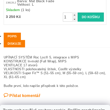
Barva: Mat Black Fade
13412/L2
Velikost: L
Skladem
(1 ks)
3 250 Kč
POPIS
DISKUZE
UPÍNACÍ SYSTÉM Roc Loc® 5, integrace s MIPS
KONSTRUKCE In-mold (Full Wrap), MIPS
VENTILACE 17 otvorů
VLASTNOSTI polohovatelný štítek, Coolfit výstelky
VELIKOSTI Super Fit™ S (51–55 cm), M (55–59 cm), L (59–63 cm),
XL (61–65 cm)
Buďte první, kdo napíše příspěvek k této položce.
Přidat komentář