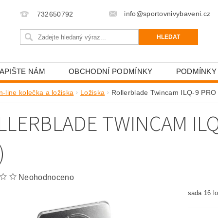
info@sportovnivybaveni.cz
732650792
APIŠTE NÁM
OBCHODNÍ PODMÍNKY
PODMÍNKY
n-line kolečka a ložiska
Ložiska
Rollerblade Twincam ILQ-9 PRO 
LLERBLADE TWINCAM ILQ
)
Neohodnoceno
sada 16 l