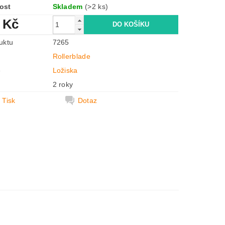
ost
Skladem
(>2 ks)
 Kč
uktu
7265
Rollerblade
e
Ložiska
2 roky
Tisk
Dotaz