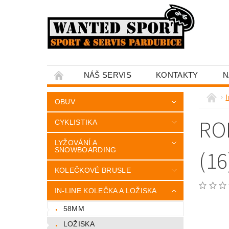
NÁŠ SERVIS
KONTAKTY
N
I
OBUV
RO
CYKLISTIKA
LYŽOVÁNÍ A
SNOWBOARDING
(16
KOLEČKOVÉ BRUSLE
IN-LINE KOLEČKA A LOŽISKA
58MM
LOŽISKA