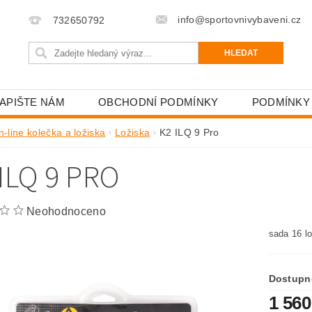
info@sportovnivybaveni.cz
732650792
APIŠTE NÁM
OBCHODNÍ PODMÍNKY
PODMÍNKY
n-line kolečka a ložiska
Ložiska
K2 ILQ 9 Pro
ILQ 9 PRO
Neohodnoceno
sada 16 l
Dostupn
1 560