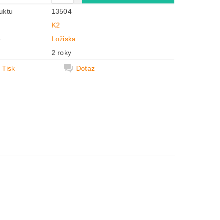
uktu
13504
K2
e
Ložiska
2 roky
Tisk
Dotaz