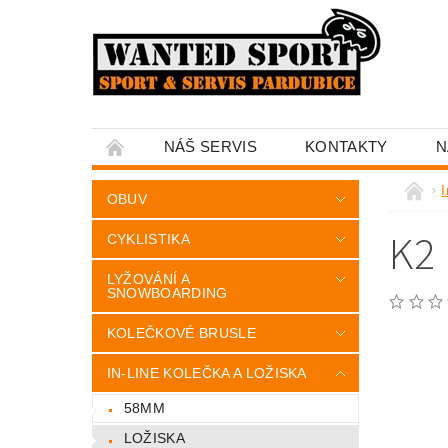
NÁŠ SERVIS
KONTAKTY
N
I
OBUV
K2 
CYKLISTIKA
LYŽOVÁNÍ A
SNOWBOARDING
KOLEČKOVÉ BRUSLE
IN-LINE KOLEČKA A LOŽISKA
58MM
LOŽISKA