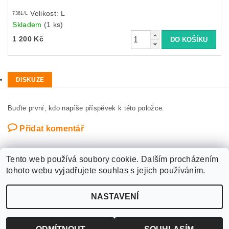
Velikost: L
7361/L
Skladem
(1 ks)
1 200 Kč
DISKUZE
Buďte první, kdo napíše příspěvek k této položce.
Přidat komentář
Tento web používá soubory cookie. Dalším procházením
tohoto webu vyjadřujete souhlas s jejich používáním.
Upravit nastavení
2026 ©
WANTED SPORT PARDUBICE
, všechna práva vyhrazena
NASTAVENÍ
cookies
Vytvořil Shoptet