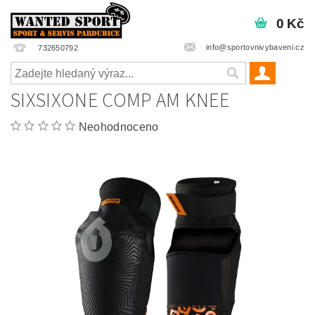
0 Kč
info@sportovnivybaveni.cz
732650792
SIXSIXONE COMP AM KNEE
Neohodnoceno