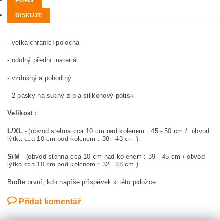
POPIS
DISKUZE
- velká chránící polocha
- odolný přední materiál
- vzdušný a pohodlný
- 2 pásky na suchý zip a silikonový potisk
Velikost :
L/XL
- (obvod stehna cca 10 cm nad kolenem : 45 - 50 cm / obvod
lýtka cca 10 cm pod kolenem : 38 - 43 cm )
S/M
- (obvod stehna cca 10 cm nad kolenem : 39 - 45 cm / obvod
lýtka cca 10 cm pod kolenem : 32 - 38 cm )
Buďte první, kdo napíše příspěvek k této položce.
Přidat komentář