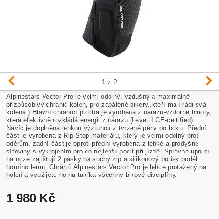
1
z 2
Alpinestars Vector Pro je velmi odolný, vzdušný a maximálně
přizpůsobivý chránič kolen, pro zapálené bikery..kteří mají rádi svá
kolena:) Hlavní chránící plocha je vyrobena z nárazu-vzdorné hmoty,
která efektivně rozkládá energii z nárazu (Level 1 CE-certified).
Navíc je doplněna lehkou výztuhou z tvrzené pěny po boku. Přední
část je vyrobena z Rip-Stop materiálu, který je velmi odolný proti
oděrům. zadní část je oproti přední vyrobena z lehké a prodyšné
síťoviny s vykrojením pro co nejlepší pocit při jízdě. Správné upnutí
na noze zajištují 2 pásky na suchý zip a silikonový potisk podél
horního lemu. Chránič Alpinestars Vector Pro je lehce protažený na
holeň a využijete ho na takřka všechny bikové disciplíny.
1 980 Kč