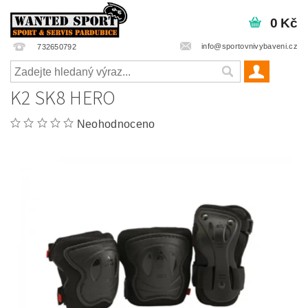
0 Kč
info@sportovnivybaveni.cz
732650792
K2 SK8 HERO
Neohodnoceno