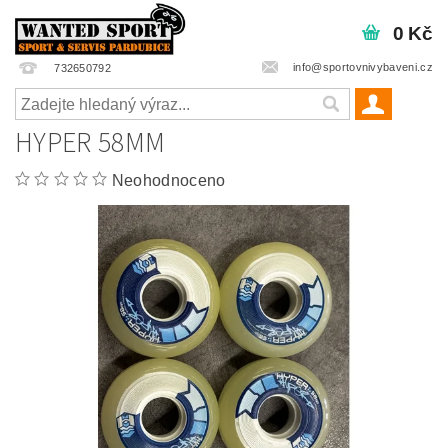
0 Kč
info@sportovnivybaveni.cz
732650792
HYPER 58MM
Neohodnoceno