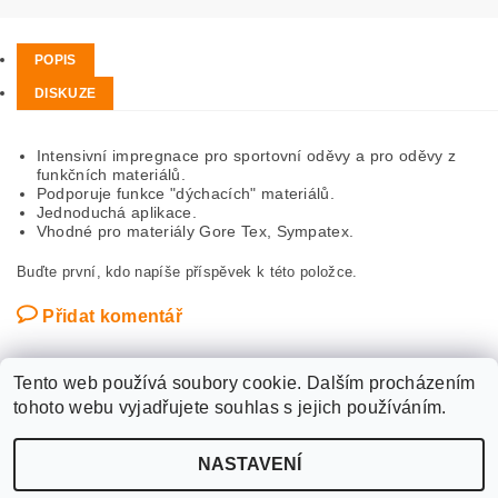
POPIS
DISKUZE
Intensivní impregnace pro sportovní oděvy a pro oděvy z
funkčních materiálů.
Podporuje funkce "dýchacích" materiálů.
Jednoduchá aplikace.
Vhodné pro materiály Gore Tex, Sympatex.
Buďte první, kdo napíše příspěvek k této položce.
Přidat komentář
Tento web používá soubory cookie. Dalším procházením
tohoto webu vyjadřujete souhlas s jejich používáním.
Upravit nastavení
2026 ©
WANTED SPORT PARDUBICE
, všechna práva vyhrazena
NASTAVENÍ
cookies