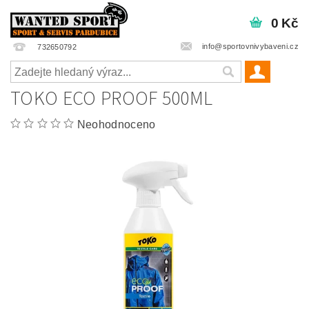
0 Kč
info@sportovnivybaveni.cz
732650792
TOKO ECO PROOF 500ML
Neohodnoceno