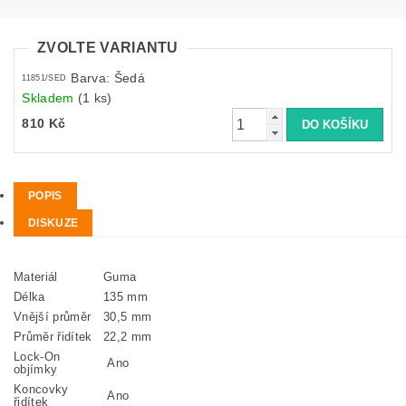
ZVOLTE VARIANTU
Barva: Šedá
11851/SED
Skladem
(1 ks)
810 Kč
POPIS
DISKUZE
Materiál
Guma
Délka
135 mm
Vnější průměr
30,5 mm
Průměr řidítek
22,2 mm
Lock-On
Ano
objímky
Koncovky
Ano
řidítek