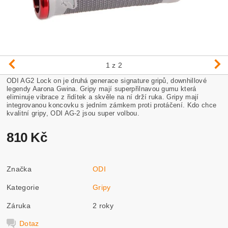
1
z 2
ODI AG2 Lock on je druhá generace signature gripů, downhillové
legendy Aarona Gwina. Gripy mají superpřilnavou gumu která
eliminuje vibrace z řidítek a skvěle na ní drží ruka. Gripy mají
integrovanou koncovku s jedním zámkem proti protáčení. Kdo chce
kvalitní gripy, ODI AG-2 jsou super volbou.
810 Kč
Značka
ODI
Kategorie
Gripy
Záruka
2 roky
Dotaz