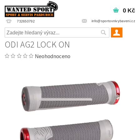
0 Kč
info@sportovnivybaveni.cz
732650792
ODI AG2 LOCK ON
Neohodnoceno