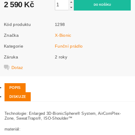
2 590 Kč
Kód produktu
1298
Značka
X-Bionic
Kategorie
Funční prádlo
Záruka
2 roky
Dotaz
POPIS
DISKUZE
Technologie: Enlarged 3D-BionicSphere® System, AirComPlex-
Zone, SweatTraps®, ISO-Shoulder™
materiál: