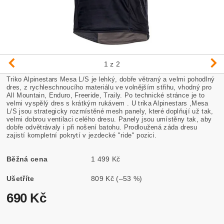
1
z 2
Triko Alpinestars Mesa L/S je lehký, dobře větraný a velmi pohodlný
dres, z rychleschnoucího materiálu ve volnějším střihu, vhodný pro
All Mountain, Enduro, Freeride, Traily. Po technické stránce je to
velmi vyspělý dres s krátkým rukávem . U trika Alpinestars ,Mesa
L/S jsou strategicky rozmístěné mesh panely, které doplňují už tak,
velmi dobrou ventilaci celého dresu. Panely jsou umístěny tak, aby
dobře odvětrávaly i při nošení batohu. Prodloužená záda dresu
zajistí kompletní pokrytí v jezdecké "ride" pozici.
Běžná cena
1 499 Kč
Ušetříte
809 Kč
(–53 %)
690 Kč