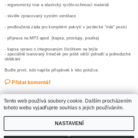
- ergonomický tvar a elastický rychlo-schnoucí materiál
- skvěle zpracovaný systém ventilace
- prodloužená záda pro kompletní pokrytí v jezdecké "ride" pozici
- příprava na MP3 apod. (kapsa, prostupy, poutka)
- kapsa vpravo s integrovaným čistítkem na brýle
- speciálně tvarovaný límeček pro ještě větší pohodlí a jednoduché
oblékání
Buďte první, kdo napíše příspěvek k této položce.
Přidat komentář
Tento web používá soubory cookie. Dalším procházením
tohoto webu vyjadřujete souhlas s jejich používáním.
Upravit nastavení
2026 ©
WANTED SPORT PARDUBICE
, všechna práva vyhrazena
NASTAVENÍ
cookies