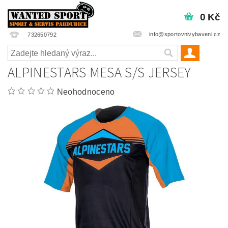
0 Kč
info@sportovnivybaveni.cz
732650792
ALPINESTARS MESA S/S JERSEY
Neohodnoceno