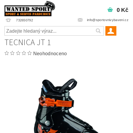
0 Kč
info@sportovnivybaveni.cz
732650792
TECNICA JT 1
Neohodnoceno