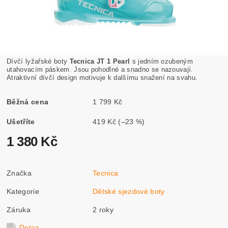
Dívčí lyžařské boty
Tecnica JT 1 Pearl
s jedním ozubeným
utahovacím páskem
.
Jsou pohodlné a snadno se nazouvají.
Atraktivní dívčí design motivuje k dalšímu snažení na svahu.
Běžná cena
1 799 Kč
Ušetříte
419 Kč
(–23 %)
1 380 Kč
Značka
Tecnica
Kategorie
Dětské sjezdové boty
Záruka
2 roky
Dotaz