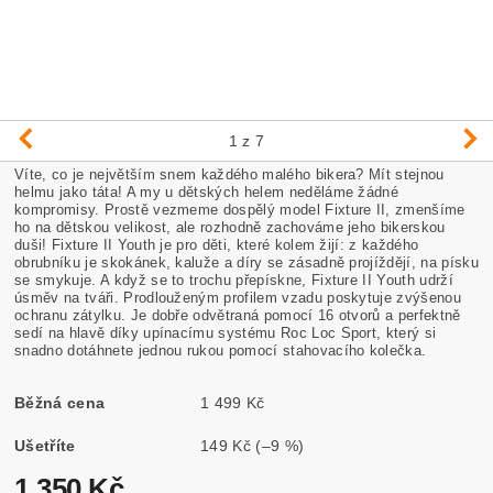
1
z 7
Víte, co je největším snem každého malého bikera? Mít stejnou
helmu jako táta! A my u dětských helem neděláme žádné
kompromisy. Prostě vezmeme dospělý model Fixture II, zmenšíme
ho na dětskou velikost, ale rozhodně zachováme jeho bikerskou
duši! Fixture II Youth je pro děti, které kolem žijí: z každého
obrubníku je skokánek, kaluže a díry se zásadně projíždějí, na písku
se smykuje. A když se to trochu přepískne, Fixture II Youth udrží
úsměv na tváři. Prodlouženým profilem vzadu poskytuje zvýšenou
ochranu zátylku. Je dobře odvětraná pomocí 16 otvorů a perfektně
sedí na hlavě díky upínacímu systému Roc Loc Sport, který si
snadno dotáhnete jednou rukou pomocí stahovacího kolečka.
Běžná cena
1 499 Kč
Ušetříte
149 Kč
(–9 %)
1 350 Kč