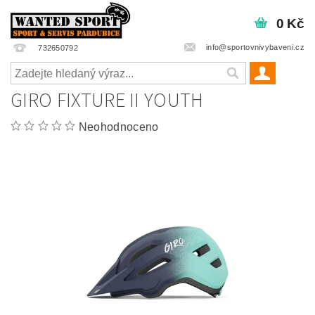
0 Kč
info@sportovnivybaveni.cz
732650792
GIRO FIXTURE II YOUTH
Neohodnoceno