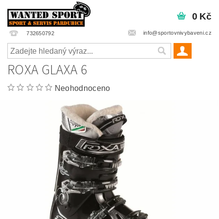
0 Kč
info@sportovnivybaveni.cz
732650792
ROXA GLAXA 6
Neohodnoceno