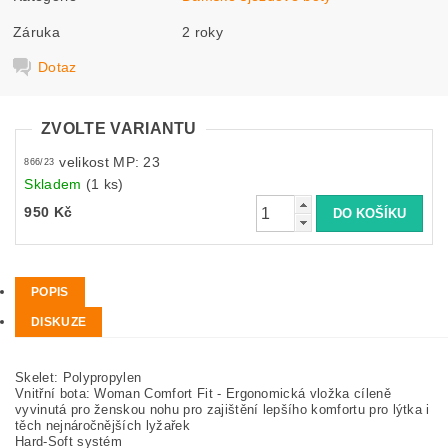
Záruka
2 roky
Dotaz
ZVOLTE VARIANTU
velikost MP: 23
866/23
Skladem
(1 ks)
950 Kč
POPIS
DISKUZE
Skelet: Polypropylen
Vnitřní bota: Woman Comfort Fit - Ergonomická vložka cíleně
vyvinutá pro ženskou nohu pro zajištění lepšího komfortu pro lýtka i
těch nejnáročnějších lyžařek
Hard-Soft systém