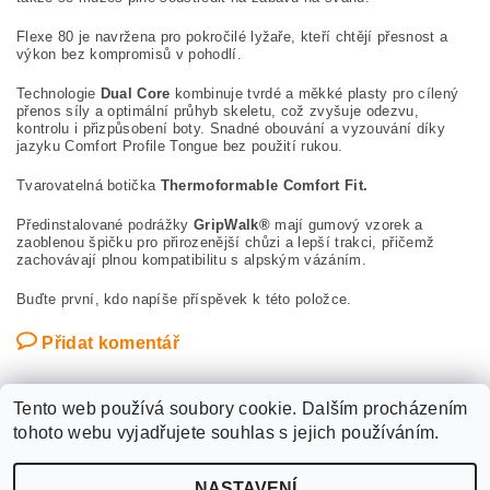
Flexe 80 je navržena pro pokročilé lyžaře, kteří chtějí přesnost a
výkon bez kompromisů v pohodlí.
Technologie
Dual Core
kombinuje tvrdé a měkké plasty pro cílený
přenos síly a optimální průhyb skeletu, což zvyšuje odezvu,
kontrolu i přizpůsobení boty. Snadné obouvání a vyzouvání díky
jazyku Comfort Profile Tongue bez použití rukou.
Tvarovatelná botička
Thermoformable Comfort Fit.
Předinstalované podrážky
GripWalk®
mají gumový vzorek a
zaoblenou špičku pro přirozenější chůzi a lepší trakci, přičemž
zachovávají plnou kompatibilitu s alpským vázáním.
Buďte první, kdo napíše příspěvek k této položce.
Přidat komentář
Tento web používá soubory cookie. Dalším procházením
tohoto webu vyjadřujete souhlas s jejich používáním.
Upravit nastavení
2026 ©
WANTED SPORT PARDUBICE
, všechna práva vyhrazena
NASTAVENÍ