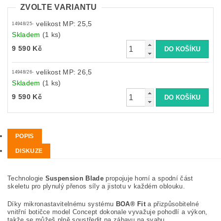
ZVOLTE VARIANTU
velikost MP: 25,5
14948/25-
Skladem
(1 ks)
9 590 Kč
velikost MP: 26,5
14948/26-
Skladem
(1 ks)
9 590 Kč
POPIS
DISKUZE
Technologie
Suspension Blade
propojuje horní a spodní část
skeletu pro plynulý přenos síly a jistotu v každém oblouku.
Díky mikronastavitelnému systému
BOA® Fit
a přizpůsobitelné
vnitřní botičce model Concept dokonale vyvažuje pohodlí a výkon,
takže se můžeš plně soustředit na zábavu na svahu.