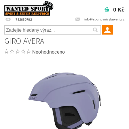
0 Kč
info@sportovnivybaveni.cz
732650792
GIRO AVERA
Neohodnoceno