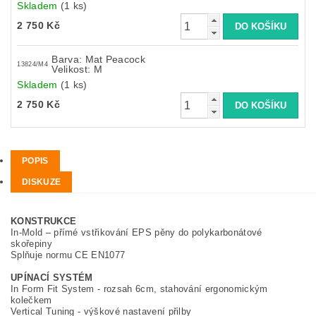
Skladem
(1 ks)
2 750 Kč
Barva: Mat Peacock
13824/M4
Velikost: M
Skladem
(1 ks)
2 750 Kč
POPIS
DISKUZE
KONSTRUKCE
In-Mold – přímé vstřikování EPS pěny do polykarbonátové
skořepiny
Splňuje normu CE EN1077
UPÍNACÍ SYSTÉM
In Form Fit System - rozsah 6cm, stahování ergonomickým
kolečkem
Vertical Tuning - výškové nastavení přilby