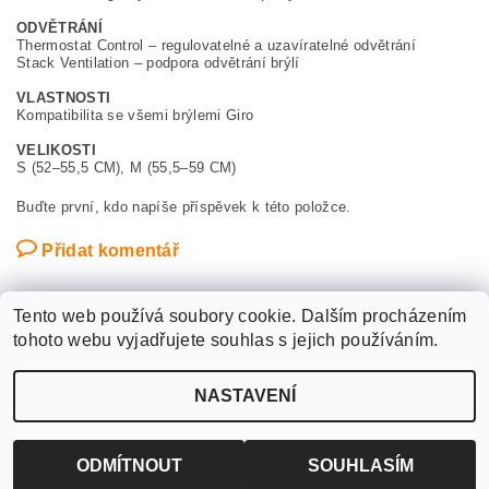
ODVĚTRÁNÍ
Thermostat Control – regulovatelné a uzavíratelné odvětrání
Stack Ventilation – podpora odvětrání brýlí
VLASTNOSTI
Kompatibilita se všemi brýlemi Giro
VELIKOSTI
S (52–55,5 CM), M (55,5–59 CM)
Buďte první, kdo napíše příspěvek k této položce.
Přidat komentář
Tento web používá soubory cookie. Dalším procházením
tohoto webu vyjadřujete souhlas s jejich používáním.
Upravit nastavení
2026 ©
WANTED SPORT PARDUBICE
, všechna práva vyhrazena
NASTAVENÍ
cookies
Vytvořil Shoptet
ODMÍTNOUT
SOUHLASÍM