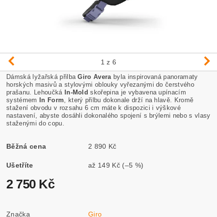
1
z 6
Dámská lyžařská přilba
Giro Avera
byla inspirovaná panoramaty
horských masivů a stylovými oblouky vyřezanými do čerstvého
prašanu. Lehoučká
In-Mold
skořepina je vybavena upínacím
systémem
In Form
, který přilbu dokonale drží na hlavě. Kromě
stažení obvodu v rozsahu 6 cm máte k dispozici i výškové
nastavení, abyste dosáhli dokonalého spojení s brýlemi nebo s vlasy
staženými do copu.
Běžná cena
2 890 Kč
Ušetříte
až
149 Kč
(–5 %)
2 750 Kč
Značka
Giro