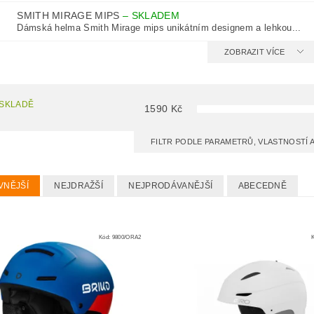
SMITH MIRAGE MIPS
–
SKLADEM
Dámská helma Smith Mirage mips unikátním designem a lehkou...
ZOBRAZIT VÍCE
 SKLADĚ
1590
Kč
FILTR PODLE PARAMETRŮ, VLASTNOSTÍ
VNĚJŠÍ
NEJDRAŽŠÍ
NEJPRODÁVANĚJŠÍ
ABECEDNĚ
Kód:
9800/ORA2