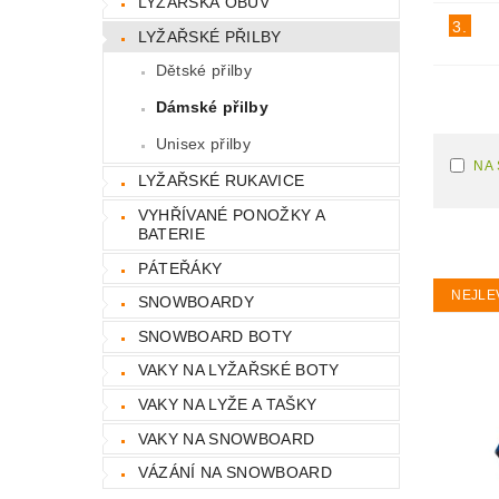
LYŽAŘSKÁ OBUV
3.
LYŽAŘSKÉ PŘILBY
Dětské přilby
Dámské přilby
Unisex přilby
NA
LYŽAŘSKÉ RUKAVICE
VYHŘÍVANÉ PONOŽKY A
BATERIE
PÁTEŘÁKY
NEJLE
SNOWBOARDY
SNOWBOARD BOTY
VAKY NA LYŽAŘSKÉ BOTY
VAKY NA LYŽE A TAŠKY
VAKY NA SNOWBOARD
VÁZÁNÍ NA SNOWBOARD