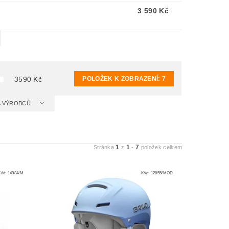
3 590 Kč
POLOŽEK K ZOBRAZENÍ:
7
3590
Kč
 A VÝROBCŮ
1
1
7
Stránka
z
-
položek celkem
Kód:
14984/M
Kód:
12855/MOD