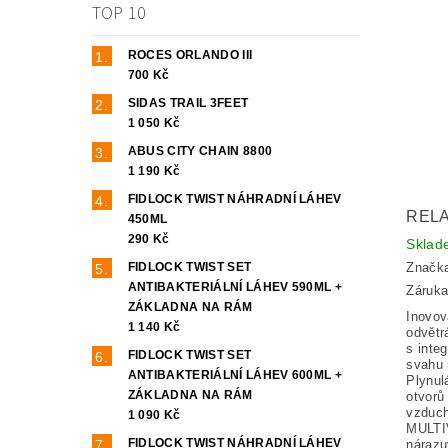
TOP 10
ROCES ORLANDO III
700 Kč
SIDAS TRAIL 3FEET
1 050 Kč
ABUS CITY CHAIN 8800
1 190 Kč
FIDLOCK TWIST NÁHRADNÍ LÁHEV
RELA
450ML
290 Kč
Skla
FIDLOCK TWIST SET
Značk
ANTIBAKTERIÁLNÍ LÁHEV 590ML +
Záruka
ZÁKLADNA NA RÁM
Inovov
1 140 Kč
odvětr
s inte
FIDLOCK TWIST SET
svahu 
ANTIBAKTERIÁLNÍ LÁHEV 600ML +
Plynul
ZÁKLADNA NA RÁM
otvorů 
vzduch
1 090 Kč
MULTI
FIDLOCK TWIST NÁHRADNÍ LÁHEV
náraz