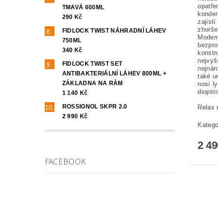
opatře
TMAVÁ 600ML
konden
290 Kč
zajist
zhorše
FIDLOCK TWIST NÁHRADNÍ LÁHEV
Modern
750ML
bezpro
340 Kč
konstr
nejvyš
FIDLOCK TWIST SET
nejnár
ANTIBAKTERIÁLNÍ LÁHEV 800ML +
také u
ZÁKLADNA NA RÁM
nosí l
dioptr
1 140 Kč
ROSSIGNOL SKPR 2.0
Relax
2 990 Kč
Kategor
2 4
FACEBOOK