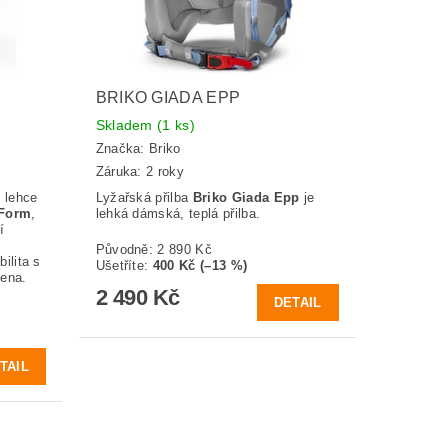
BRIKO GIADA EPP
Skladem
(1 ks)
Značka:
Briko
Záruka: 2 roky
í lehce
Lyžařská přilba
Briko Giada Epp
je
 Form
,
lehká dámská, teplá přilba.
í
Původně:
2 890 Kč
ilita s
Ušetříte
:
400 Kč (–13 %)
čena.
2 490 Kč
DETAIL
TAIL