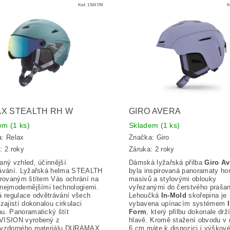
Kód:
15047/M
K
X STEALTH RH W
GIRO AVERA
dem
(1 ks)
Skladem
(1 ks)
a:
Relax
Značka:
Giro
: 2 roky
Záruka: 2 roky
aný vzhled, účinnější
Dámská lyžařská přilba
Giro Av
ávání. Lyžařská helma STEALTH
byla inspirovaná panoramaty ho
grovaným štítem Vás ochrání na
masivů a stylovými oblouky
nejmodernějšími technologiemi.
vyřezanými do čerstvého praša
á regulace odvětrávání všech
Lehoučká
In-Mold
skořepina je
zajistí dokonalou cirkulaci
vybavena upínacím systémem
u. Panoramatický štít
Form
, který přilbu dokonale drž
VISION vyrobený z
hlavě. Kromě stažení obvodu v 
uvzdorného materiálu DURAMAX
6 cm máte k dispozici i výškov