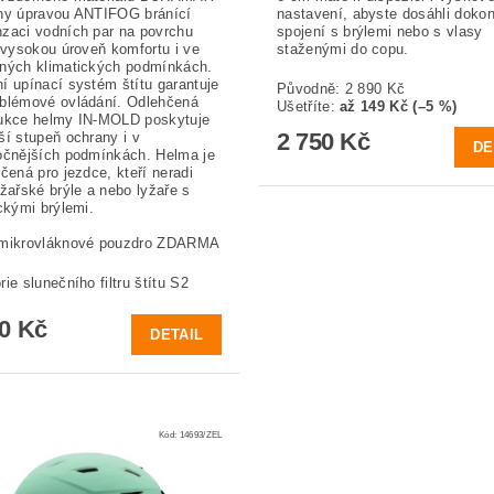
ny úpravou ANTIFOG bránící
nastavení, abyste dosáhli doko
zaci vodních par na povrchu
spojení s brýlemi nebo s vlasy
í vysokou úroveň komfortu i ve
staženými do copu.
ných klimatických podmínkách.
í upínací systém štítu garantuje
Původně:
2 890 Kč
blémové ovládání. Odlehčená
Ušetříte
:
až 149 Kč (–5 %)
ukce helmy IN-MOLD poskytuje
2 750 Kč
ší stupeň ochrany i v
DE
očnějších podmínkách. Helma je
rčená pro jezdce, kteří neradi
yžařské brýle a nebo lyžaře s
ickými brýlemi.
 mikrovláknové pouzdro ZDARMA
ie slunečního filtru štítu S2
90 Kč
DETAIL
Kód:
14693/ZEL