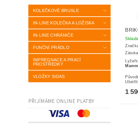
KOLEČKOVÉ BRUSLE
IN-LINE KOLEČKA A LOŽISKA
BRI
IN-LINE CHRÁNIČE
Skla
Značk
FUNČNÍ PRÁDLO
Záruka
IMPREGNACE A PRACÍ
Lyžařs
PROSTŘEDKY
Mamm
VLOŽKY SIDAS
Původ
Ušetří
1 5
PŘIJÍMÁME ONLINE PLATBY