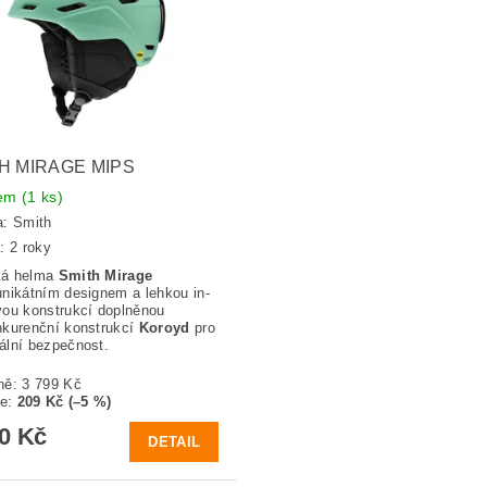
H MIRAGE MIPS
dem
(1 ks)
a:
Smith
: 2 roky
á helma
Smith Mirage
nikátním designem a lehkou in-
ou konstrukcí doplněnou
kurenční konstrukcí
Koroyd
pro
lní bezpečnost.
ně:
3 799 Kč
te
:
209 Kč (–5 %)
90 Kč
DETAIL