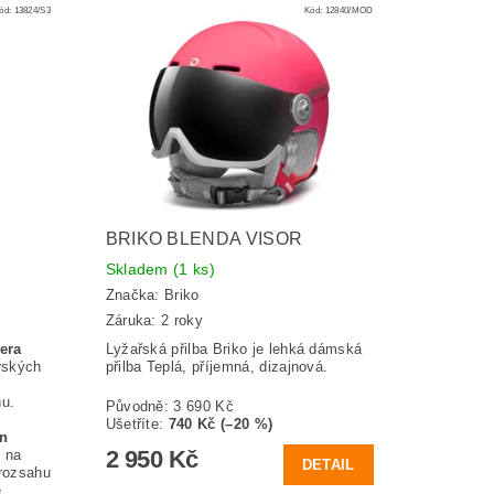
ód:
13824/S3
Kód:
12840/MOD
BRIKO BLENDA VISOR
Skladem
(1 ks)
Značka:
Briko
Záruka: 2 roky
era
Lyžařská přilba Briko je lehká dámská
rských
přilba Teplá, příjemná, dizajnová.
nu.
Původně:
3 690 Kč
Ušetříte
:
740 Kč (–20 %)
In
2 950 Kč
í na
DETAIL
rozsahu
é