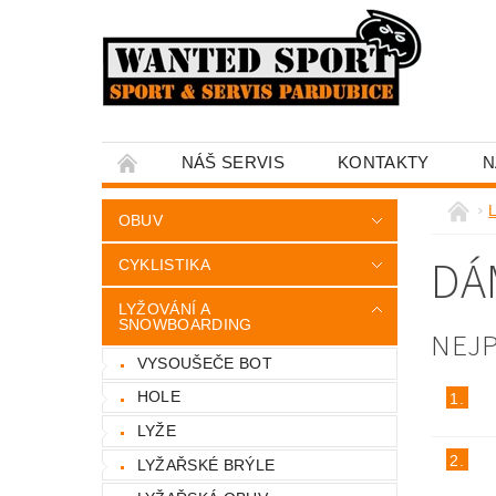
NÁŠ SERVIS
KONTAKTY
N
OBUV
DÁ
CYKLISTIKA
LYŽOVÁNÍ A
SNOWBOARDING
NEJ
VYSOUŠEČE BOT
HOLE
1.
LYŽE
2.
LYŽAŘSKÉ BRÝLE