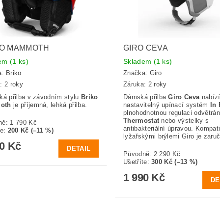
KO MAMMOTH
GIRO CEVA
dem
(1 ks)
Skladem
(1 ks)
a:
Briko
Značka:
Giro
: 2 roky
Záruka: 2 roky
ká přilba v závodním stylu
Briko
Dámská přilba
Giro Ceva
nabíz
oth
je příjemná, lehká přilba.
nastavitelný upínací systém
In
plnohodnotnou regulaci odvětrán
Thermostat
nebo výstelky s
ně:
1 790 Kč
antibakteriální úpravou. Kompatib
te
:
200 Kč (–11 %)
lyžařskými brýlemi Giro je zaru
90 Kč
DETAIL
Původně:
2 290 Kč
Ušetříte
:
300 Kč (–13 %)
1 990 Kč
DE