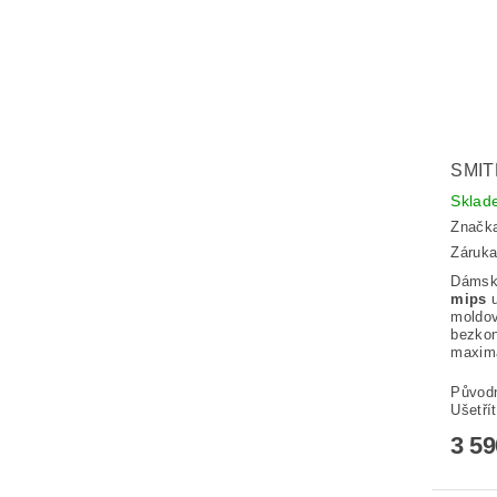
SMIT
Skla
Značk
Záruka
Dámsk
mips
u
moldov
bezkon
maximá
Původ
Ušetří
3 5