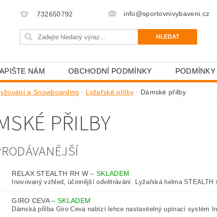
info@sportovnivybaveni.cz
732650792
APIŠTE NÁM
OBCHODNÍ PODMÍNKY
PODMÍNKY
Lyžování a Snowboarding
Lyžařské přilby
Dámské přilby
MSKÉ PŘILBY
PRODÁVANĚJŠÍ
RELAX STEALTH RH W
–
SKLADEM
Inovovaný vzhled, účinnější odvětrávání. Lyžařská helma STEALTH s
GIRO CEVA
–
SKLADEM
Dámská přilba Giro Ceva nabízí lehce nastavitelný upínací systém In