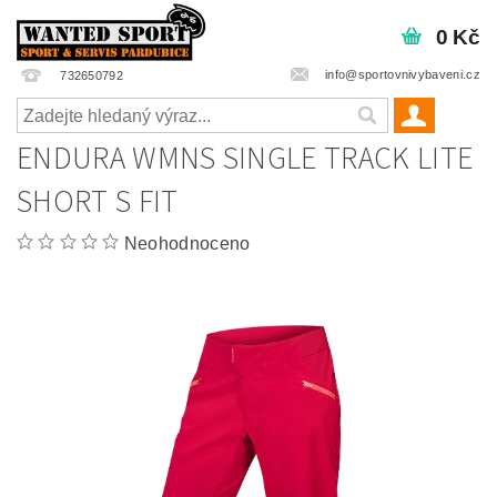
0 Kč
info@sportovnivybaveni.cz
732650792
ENDURA WMNS SINGLE TRACK LITE
SHORT S FIT
Neohodnoceno