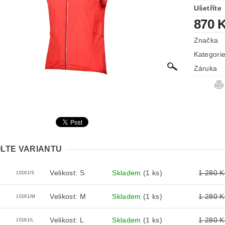
Ušetříte
870 
Značka
Kategori
Záruka
LTE VARIANTU
Velikost: S
Skladem
(1 ks)
1 280 K
10161/S
Velikost: M
Skladem
(1 ks)
1 280 K
10161/M
Velikost: L
Skladem
(1 ks)
1 280 K
10161/L