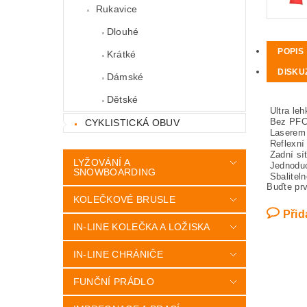
Rukavice
Dlouhé
POPIS
Krátké
DISKU
Dámské
Dětské
Ultra leh
Bez PFC,
CYKLISTICKÁ OBUV
Laserem 
Reflexní
Zadní sí
LYŽOVÁNÍ A
Jednoduc
SNOWBOARDING
Sbaliteln
Buďte prv
KOLEČKOVÉ BRUSLE
Přid
IN-LINE KOLEČKA A LOŽISKA
IN-LINE CHRÁNIČE
FUNČNÍ PRÁDLO