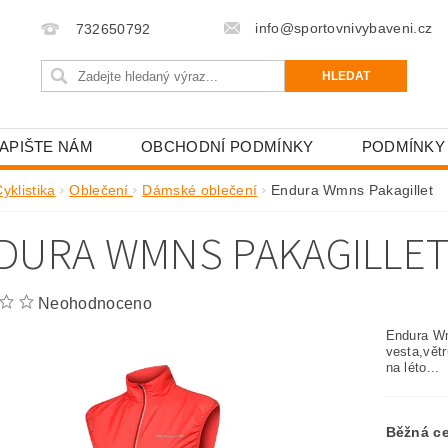
info@sportovnivybaveni.cz
732650792
APIŠTE NÁM
OBCHODNÍ PODMÍNKY
PODMÍNKY
yklistika
Oblečení
Dámské oblečení
Endura Wmns Pakagillet
DURA WMNS PAKAGILLE
Neohodnoceno
Endura Wm
vesta,větr
na léto...
Běžná c