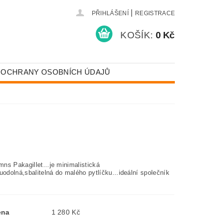
|
PŘIHLÁŠENÍ
REGISTRACE
KOŠÍK:
0 Kč
 OCHRANY OSOBNÍCH ÚDAJŮ
T
ns Pakagillet...je minimalistická
uodolná,sbalitelná do malého pytlíčku...ideální společník
ena
1 280 Kč