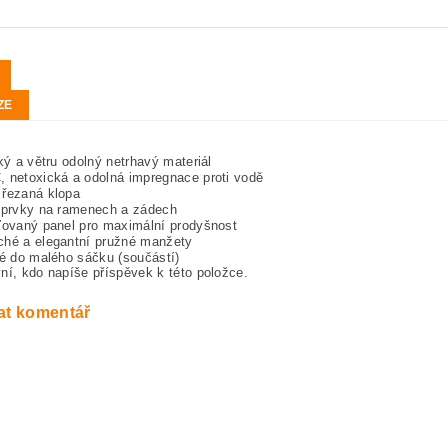
ZE
ký a větru odolný netrhavý materiál
 netoxická a odolná impregnace proti vodě
řezaná klopa
 prvky na ramenech a zádech
ťovaný panel pro maximální prodyšnost
hé a elegantní pružné manžety
é do malého sáčku (součástí)
ní, kdo napíše příspěvek k této položce.
at komentář