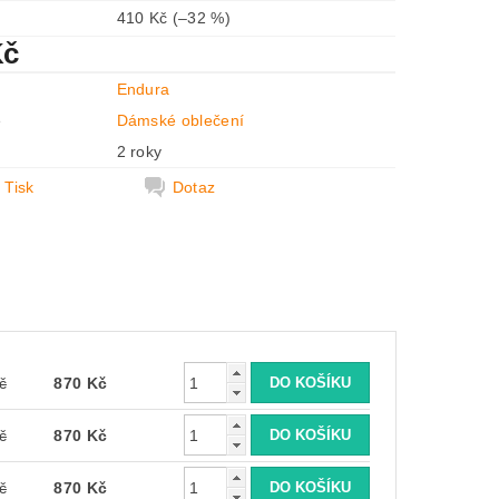
410 Kč
(–32 %)
Kč
Endura
e
Dámské oblečení
2 roky
Tisk
Dotaz
č
870 Kč
č
870 Kč
č
870 Kč