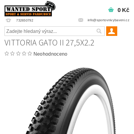
0 Kč
info@sportovnivybaveni.cz
732650792
VITTORIA GATO II 27,5X2.2
Neohodnoceno