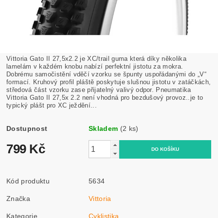
Vittoria Gato II 27,5x2.2 je XC/trail guma která díky několika
lamelám v každém knobu nabízí perfektní jistotu za mokra.
Dobrému samočistění vděčí vzorku se špunty uspořádanými do „V“
formací. Kruhový profil pláště poskytuje slušnou jistotu v zatáčkách,
středová část vzorku zase přijatelný valivý odpor. Pneumatika
Vittoria Gato II 27,5x 2.2 není vhodná pro bezdušový provoz..je to
typický plášt pro XC ježdění...
Dostupnost
Skladem
(2 ks)
799 Kč
Kód produktu
5634
Značka
Vittoria
Kategorie
Cyklistika