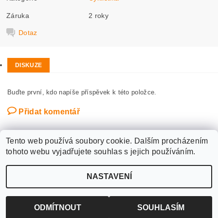
Záruka
2 roky
Dotaz
DISKUZE
Buďte první, kdo napíše příspěvek k této položce.
Přidat komentář
Tento web používá soubory cookie. Dalším procházením
tohoto webu vyjadřujete souhlas s jejich používáním.
Upravit nastavení
2026 ©
WANTED SPORT PARDUBICE
, všechna práva vyhrazena
NASTAVENÍ
cookies
Vytvořil Shoptet
ODMÍTNOUT
SOUHLASÍM