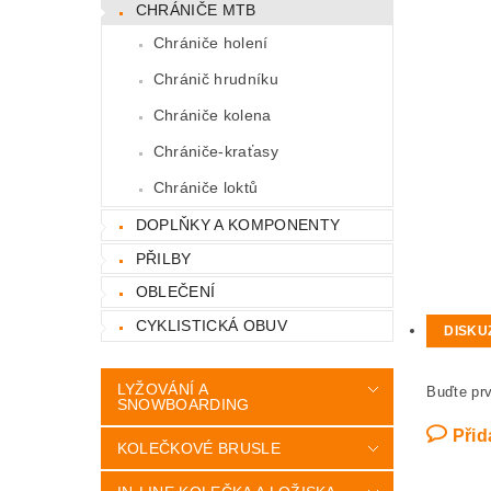
CHRÁNIČE MTB
Chrániče holení
Chránič hrudníku
Chrániče kolena
Chrániče-kraťasy
Chrániče loktů
DOPLŇKY A KOMPONENTY
PŘILBY
OBLEČENÍ
CYKLISTICKÁ OBUV
DISKU
LYŽOVÁNÍ A
Buďte prv
SNOWBOARDING
Přid
KOLEČKOVÉ BRUSLE