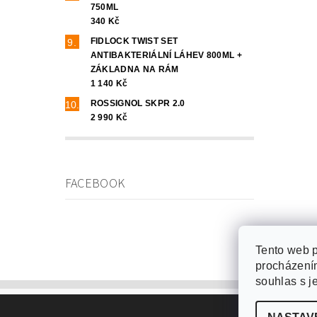
750ML
340 Kč
FIDLOCK TWIST SET
ANTIBAKTERIÁLNÍ LÁHEV 800ML +
ZÁKLADNA NA RÁM
1 140 Kč
ROSSIGNOL SKPR 2.0
2 990 Kč
FACEBOOK
Tento web p
procházením
souhlas s j