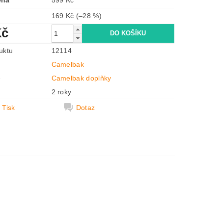
ena
599 Kč
169 Kč
(–28 %)
Kč
uktu
12114
Camelbak
e
Camelbak doplňky
2 roky
Tisk
Dotaz