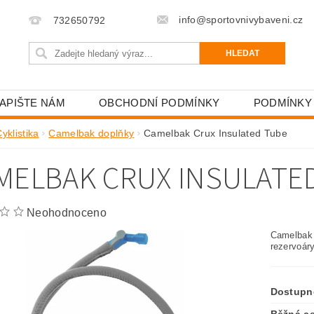
info@sportovnivybaveni.cz
732650792
APIŠTE NÁM
OBCHODNÍ PODMÍNKY
PODMÍNKY
yklistika
Camelbak doplňky
Camelbak Crux Insulated Tube
MELBAK CRUX INSULATE
Neohodnoceno
Camelbak 
rezervoár
Dostupn