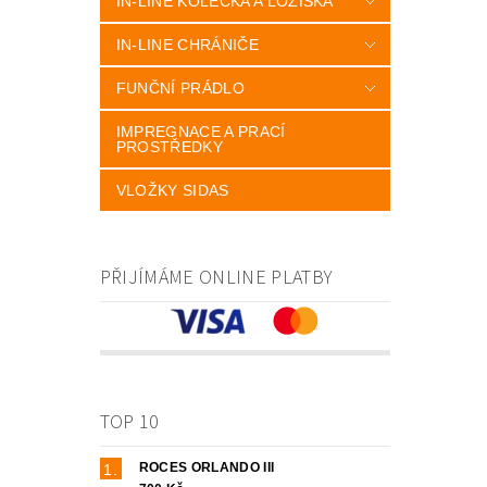
IN-LINE KOLEČKA A LOŽISKA
IN-LINE CHRÁNIČE
FUNČNÍ PRÁDLO
IMPREGNACE A PRACÍ
PROSTŘEDKY
VLOŽKY SIDAS
PŘIJÍMÁME ONLINE PLATBY
TOP 10
ROCES ORLANDO III