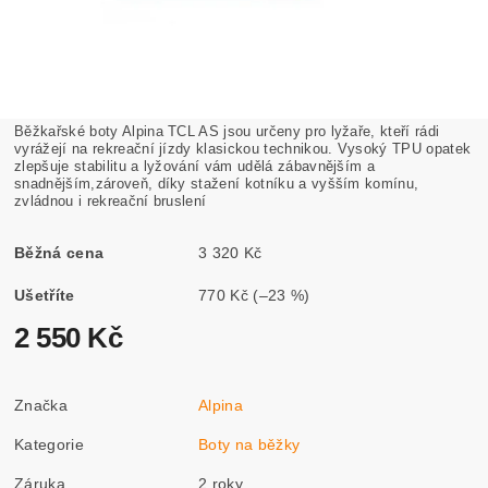
Běžkařské boty Alpina TCL AS jsou určeny pro lyžaře, kteří rádi
vyrážejí na rekreační jízdy klasickou technikou. Vysoký TPU opatek
zlepšuje stabilitu a lyžování vám udělá zábavnějším a
snadnějším,zároveň, díky stažení kotníku a vyšším komínu,
zvládnou i rekreační bruslení
Běžná cena
3 320 Kč
Ušetříte
770 Kč
(–23 %)
2 550 Kč
Značka
Alpina
Kategorie
Boty na běžky
Záruka
2 roky