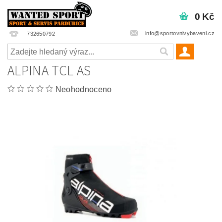
0 Kč
info@sportovnivybaveni.cz
732650792
ALPINA TCL AS
Neohodnoceno