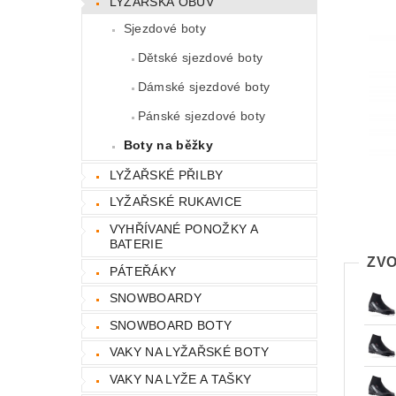
LYŽAŘSKÁ OBUV
Sjezdové boty
Dětské sjezdové boty
Dámské sjezdové boty
Pánské sjezdové boty
Boty na běžky
LYŽAŘSKÉ PŘILBY
LYŽAŘSKÉ RUKAVICE
VYHŘÍVANÉ PONOŽKY A
BATERIE
ZVO
PÁTEŘÁKY
SNOWBOARDY
SNOWBOARD BOTY
VAKY NA LYŽAŘSKÉ BOTY
VAKY NA LYŽE A TAŠKY