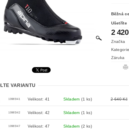
Běžná c
Ušetříte
2 420
Značka
Kategori
Záruka
LTE VARIANTU
Velikost: 41
Skladem
(1 ks)
2 640 Kč
10965/41
Velikost: 42
Skladem
(1 ks)
10965/42
Velikost: 47
Skladem
(2 ks)
10965/47