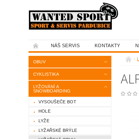
NÁŠ SERVIS
KONTAKTY
N
OBUV
ALP
CYKLISTIKA
LYŽOVÁNÍ A
SNOWBOARDING
VYSOUŠEČE BOT
HOLE
LYŽE
LYŽAŘSKÉ BRÝLE