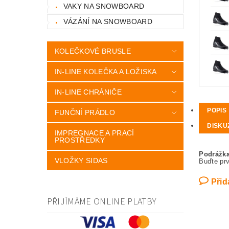
VAKY NA SNOWBOARD
VÁZÁNÍ NA SNOWBOARD
KOLEČKOVÉ BRUSLE
IN-LINE KOLEČKA A LOŽISKA
IN-LINE CHRÁNIČE
POPIS
FUNČNÍ PRÁDLO
DISKU
IMPREGNACE A PRACÍ
PROSTŘEDKY
Podrážk
VLOŽKY SIDAS
Buďte prv
Přid
PŘIJÍMÁME ONLINE PLATBY