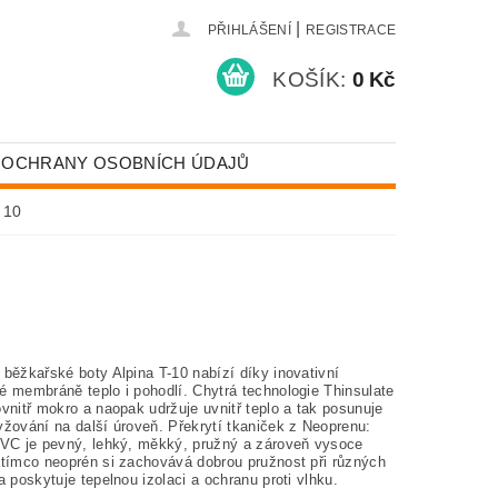
|
PŘIHLÁŠENÍ
REGISTRACE
KOŠÍK:
0 Kč
 OCHRANY OSOBNÍCH ÚDAJŮ
 10
běžkařské boty Alpina T-10 nabízí díky inovativní
é membráně teplo i pohodlí. Chytrá technologie Thinsulate
vnitř mokro a naopak udržuje uvnitř teplo a tak posunuje
yžování na další úroveň. Překrytí tkaniček z Neoprenu:
PVC je pevný, lehký, měkký, pružný a zároveň vysoce
atímco neoprén si zachovává dobrou pružnost při různých
a poskytuje tepelnou izolaci a ochranu proti vlhku.