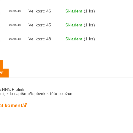
Velikost: 46
Skladem
(1 ks)
10965/46
Velikost: 45
Skladem
(1 ks)
10965/45
Velikost: 48
Skladem
(1 ks)
10965/48
ZE
a
:
NNN/Prolink
ní, kdo napíše příspěvek k této položce.
at komentář