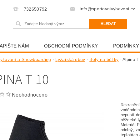
info@sportovnivybaveni.cz
732650792
APIŠTE NÁM
OBCHODNÍ PODMÍNKY
PODMÍNKY
Lyžování a Snowboarding
Lyžařská obuv
Boty na běžky
Alpina T
INA T 10
Neohodnoceno
Rekreační 
voděodoln
nepustí do
běžecké l
Materiál 
odolný, z
teplotách 