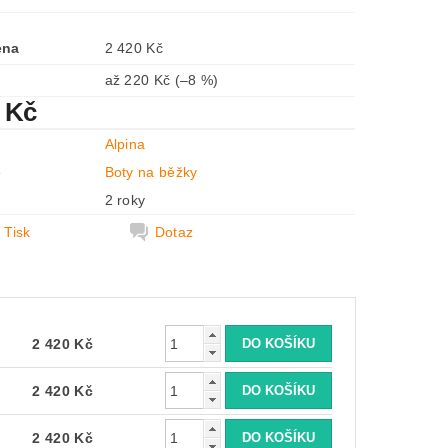
ena
2 420 Kč
až
220 Kč
(–8 %)
 Kč
Alpina
e
Boty na běžky
2 roky
Tisk
Dotaz
2 420 Kč
2 420 Kč
2 420 Kč