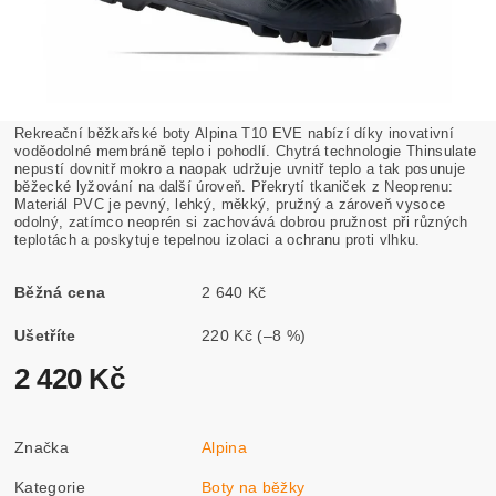
Rekreační běžkařské boty Alpina T10 EVE nabízí díky inovativní
voděodolné membráně teplo i pohodlí. Chytrá technologie Thinsulate
nepustí dovnitř mokro a naopak udržuje uvnitř teplo a tak posunuje
běžecké lyžování na další úroveň. Překrytí tkaniček z Neoprenu:
Materiál PVC je pevný, lehký, měkký, pružný a zároveň vysoce
odolný, zatímco neoprén si zachovává dobrou pružnost při různých
teplotách a poskytuje tepelnou izolaci a ochranu proti vlhku.
Běžná cena
2 640 Kč
Ušetříte
220 Kč
(–8 %)
2 420 Kč
Značka
Alpina
Kategorie
Boty na běžky